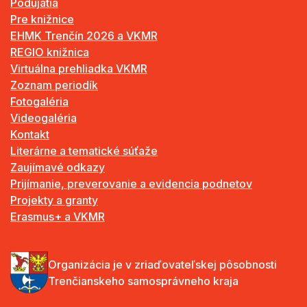
Podujatia
Pre knižnice
EHMK Trenčín 2026 a VKMR
REGIO knižnica
Virtuálna prehliadka VKMR
Zoznam periodík
Fotogaléria
Videogaléria
Kontakt
Literárne a tematické súťaže
Zaujímavé odkazy
Prijímanie, preverovanie a evidencia podnetov
Projekty a granty
Erasmus+ a VKMR
Organizácia je v zriaďovateľskej pôsobnosti
Trenčianskeho samosprávneho kraja