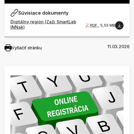
Súvisiace dokumenty
Digitálny región (Zaži SmartLab
PDF
, 5,55 MB
INNak)
11.03.2026
Vytlačiť stránku