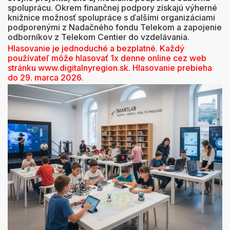
spoluprácu. Okrem finančnej podpory získajú výherné
knižnice možnosť spolupráce s ďalšími organizáciami
podporenými z Nadačného fondu Telekom a zapojenie
odborníkov z Telekom Centier do vzdelávania.
Hlasovanie je jednoduché a bezplatné. Každý
používateľ môže hlasovať 1x denne online cez web
stránku www.digitalnyregion.sk. Hlasovanie prebieha
do 29. marca 2026.