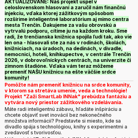
AKTUALIZOVANÉ: Náš projekt uspel v
celoslovenskom hlasovaní a zaručil nám finančnú
injekciu, vďaka ktorej zážitkovým spôsobom
rozšírime inteligentné laboratórium aj mimo centra
mesta
Trenčín
. Ďakujeme za vašu obrovskú a
vytrvalú podporu, cítime ju na každom kroku. Sme
radi, že trenčianska knižnica spojila ľudí tak, ako vie
len ona - hlasovali ste za nás v rodinách, školách,
knižniciach, na úradoch, na dedinách, v divadle,
nemocnici, hoteli, kníhkupectve, v centrále
Trenčín
2026
, v dobrovoľníckych centrách, na univerzite či
zimnom štadióne. Vďaka vám teraz môžeme
premeniť NAŠU knižnicu na ešte väčšie srdce
komunity!
Pomôžte nám premeniť knižnicu na srdce komunity,
v ktorom sa stretáva umenie, veda a technológie!
Projekt "Zaži SmartLab INNak" prebúdza fantáziu a
vytvára nový priestor zážitkového vzdelávania.
Máte radi inteligentnú zábavu, hľadáte inšpiráciu a
chcete objaviť svet inovácií bez nekonečného
množstva informácií? Predstavte si miesto, kde sa
divadlo spája s technológiou, knihy s experimentmi a
zvedavosť s tvorivosťou.