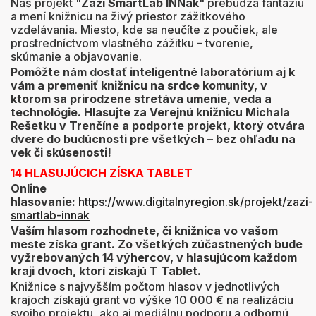
Náš projekt "
Zaži SmartLab INNak
" prebúdza fantáziu
a mení knižnicu na živý priestor zážitkového
vzdelávania. Miesto, kde sa neučíte z poučiek, ale
prostredníctvom vlastného zážitku – tvorenie,
skúmanie a objavovanie.
Pomôžte nám dostať inteligentné laboratórium aj k
vám a premeniť knižnicu na srdce komunity, v
ktorom sa prirodzene stretáva umenie, veda a
technológie. Hlasujte za Verejnú knižnicu Michala
Rešetku v Trenčíne a podporte projekt, ktorý otvára
dvere do budúcnosti pre všetkých – bez ohľadu na
vek či skúsenosti!
14 HLASUJÚCICH ZÍSKA TABLET
Online
hlasovanie:
https://www.digitalnyregion.sk/projekt/zazi-
smartlab-innak
Vaším hlasom rozhodnete, či knižnica vo vašom
meste získa grant. Zo všetkých zúčastnených bude
vyžrebovaných 14 výhercov, v hlasujúcom každom
kraji dvoch, ktorí získajú T Tablet.
Knižnice s najvyšším počtom hlasov v jednotlivých
krajoch získajú grant vo výške 10 000 € na realizáciu
svojho projektu, ako aj mediálnu podporu a odbornú