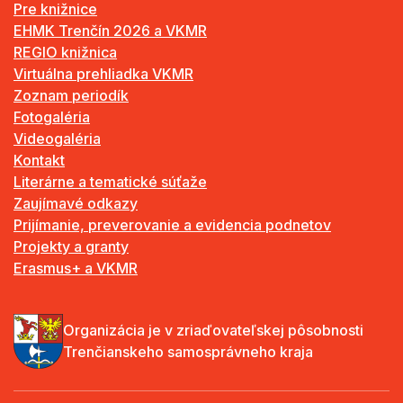
Pre knižnice
EHMK Trenčín 2026 a VKMR
REGIO knižnica
Virtuálna prehliadka VKMR
Zoznam periodík
Fotogaléria
Videogaléria
Kontakt
Literárne a tematické súťaže
Zaujímavé odkazy
Prijímanie, preverovanie a evidencia podnetov
Projekty a granty
Erasmus+ a VKMR
Organizácia je v zriaďovateľskej pôsobnosti
Trenčianskeho samosprávneho kraja