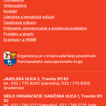
Videogaléria
Kontakt
Literárne a tematické súťaže
Zaujímavé odkazy
Prijímanie, preverovanie a evidencia podnetov
Projekty a granty
Erasmus+ a VKMR
Organizácia je v zriaďovateľskej pôsobnosti
Trenčianskeho samosprávneho kraja
JASELSKÁ ULICA 2, Trenčín 911 82
tel.: 032 / 770 8300 (ústredňa), 032 / 770 8305
(evidencia)
SÍDLO ORGANIZÁCIE: HASIČSKÁ ULICA 1, Trenčín 911
82
tel.: 032 / 746 0711 (ústredňa), 032 / 746 0715 (odd.