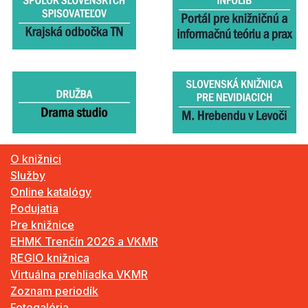
O knižnici
Služby
Online katalógy
Podujatia
Pre knižnice
EHMK Trenčín 2026 a VKMR
REGIO knižnica
Virtuálna prehliadka VKMR
Zoznam periodík
Fotogaléria