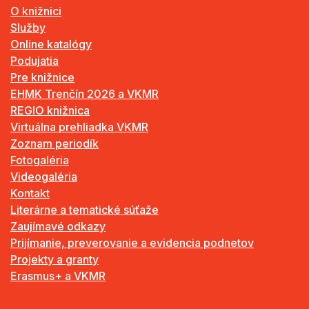
O knižnici
Služby
Online katalógy
Podujatia
Pre knižnice
EHMK Trenčín 2026 a VKMR
REGIO knižnica
Virtuálna prehliadka VKMR
Zoznam periodík
Fotogaléria
Videogaléria
Kontakt
Literárne a tematické súťaže
Zaujímavé odkazy
Prijímanie, preverovanie a evidencia podnetov
Projekty a granty
Erasmus+ a VKMR