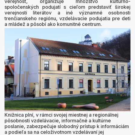
verejnosť, organizuje množstvo kultúrno-
spoločenských podujatí s cieľom predstaviť širokej
verejnosti literátov a iné významné osobnosti
trenčianskeho regiónu, vzdelávacie podujatia pre deti
a mládež a pôsobí ako komunitné centrum.
Knižnica plní, v rámci svojej miestnej a regionálnej
pôsobnosti vzdelávacie, informačné a kultúrne
poslanie, zabezpečuje slobodný prístup k informáciám
a podieľa sa na celoživotnom vzdelávaní jej