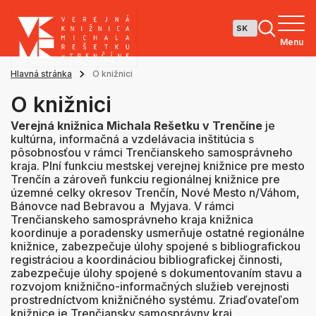
Menu
Hlavná stránka
O knižnici
O knižnici
Verejná knižnica Michala Rešetku v Trenčíne
je
kultúrna, informačná a vzdelávacia inštitúcia s
pôsobnosťou v rámci Trenčianskeho samosprávneho
kraja. Plní funkciu mestskej verejnej knižnice pre mesto
Trenčín a zároveň funkciu regionálnej knižnice pre
územné celky okresov Trenčín, Nové Mesto n/Váhom,
Bánovce nad Bebravou a Myjava. V rámci
Trenčianskeho samosprávneho kraja knižnica
koordinuje a poradensky usmerňuje ostatné regionálne
knižnice, zabezpečuje úlohy spojené s bibliografickou
registráciou a koordináciou bibliografickej činnosti,
zabezpečuje úlohy spojené s dokumentovaním stavu a
rozvojom knižnično-informačných služieb verejnosti
prostredníctvom knižničného systému. Zriaďovateľom
knižnice je Trenčiansky samosprávny kraj.