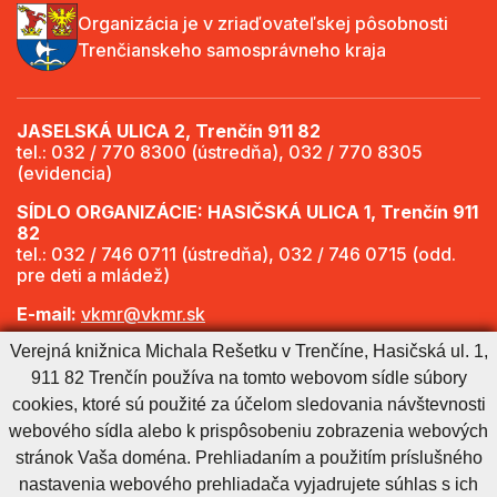
Organizácia je v zriaďovateľskej pôsobnosti
Trenčianskeho samosprávneho kraja
JASELSKÁ ULICA 2, Trenčín 911 82
tel.: 032 / 770 8300 (ústredňa), 032 / 770 8305
(evidencia)
SÍDLO ORGANIZÁCIE: HASIČSKÁ ULICA 1, Trenčín 911
82
tel.: 032 / 746 0711 (ústredňa), 032 / 746 0715 (odd.
pre deti a mládež)
E-mail:
vkmr@vkmr.sk
Web:
http://www.vkmr.sk
Verejná knižnica Michala Rešetku v Trenčíne, Hasičská ul. 1,
911 82 Trenčín používa na tomto webovom sídle súbory
Viac informácií - Otváracie hodiny
cookies, ktoré sú použité za účelom sledovania návštevnosti
webového sídla alebo k prispôsobeniu zobrazenia webových
stránok Vaša doména. Prehliadaním a použitím príslušného
Cookies nastavenie
Cookies - viac informácií
Vyhlásenie o prístupnosti
nastavenia webového prehliadača vyjadrujete súhlas s ich
Technický prevádzkovateľ
Správca obsahu