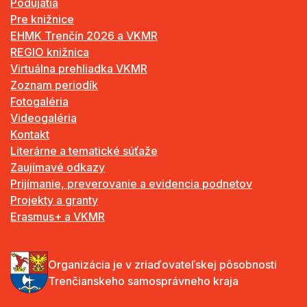
Podujatia
Pre knižnice
EHMK Trenčín 2026 a VKMR
REGIO knižnica
Virtuálna prehliadka VKMR
Zoznam periodík
Fotogaléria
Videogaléria
Kontakt
Literárne a tematické súťaže
Zaujímavé odkazy
Prijímanie, preverovanie a evidencia podnetov
Projekty a granty
Erasmus+ a VKMR
Organizácia je v zriaďovateľskej pôsobnosti
Trenčianskeho samosprávneho kraja