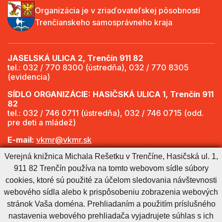
Organizácia je v zriaďovateľskej pôsobnosti
Trenčianskeho samosprávneho kraja
JASELSKÁ ULICA 2, Trenčín 911 82
tel.: 032 / 770 8300 (ústredňa), 032 / 770 8305
(evidencia)
SÍDLO ORGANIZÁCIE: HASIČSKÁ ULICA 1, Trenčín 911
82
tel.: 032 / 746 0711 (ústredňa), 032 / 746 0715 (odd.
pre deti a mládež)
E-mail:
vkmr@vkmr.sk
Verejná knižnica Michala Rešetku v Trenčíne, Hasičská ul. 1,
Web:
http://www.vkmr.sk
911 82 Trenčín používa na tomto webovom sídle súbory
Viac informácií - Otváracie hodiny
cookies, ktoré sú použité za účelom sledovania návštevnosti
webového sídla alebo k prispôsobeniu zobrazenia webových
stránok Vaša doména. Prehliadaním a použitím príslušného
Cookies nastavenie
Cookies - viac informácií
Vyhlásenie o prístupnosti
nastavenia webového prehliadača vyjadrujete súhlas s ich
Technický prevádzkovateľ
Správca obsahu