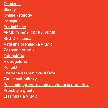
O knižnici
Služby
Online katalógy
Podujatia
Pre knižnice
EHMK Trenčín 2026 a VKMR
REGIO knižnica
Virtuálna prehliadka VKMR
Zoznam periodík
Fotogaléria
Videogaléria
Kontakt
Literárne a tematické súťaže
Zaujímavé odkazy
Prijímanie, preverovanie a evidencia podnetov
Projekty a granty
Erasmus+ a VKMR