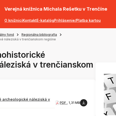
Verejná knižnica Michala Rešetku v Trenčíne
O knižnici
Kontakt
E-katalóg
Prihlásenie/Platba kartou
tálny fond
Regionálna bibliografia
ké náleziská v trenčianskom regióne
ohistorické
áleziská v trenčianskom
 archeologické náleziská v
PDF
, 1,31 MB