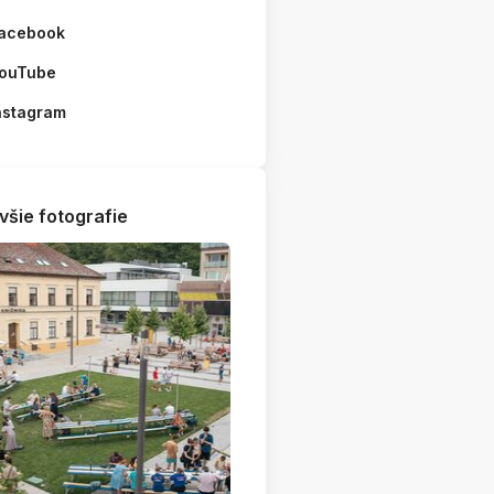
acebook
ouTube
nstagram
všie fotografie