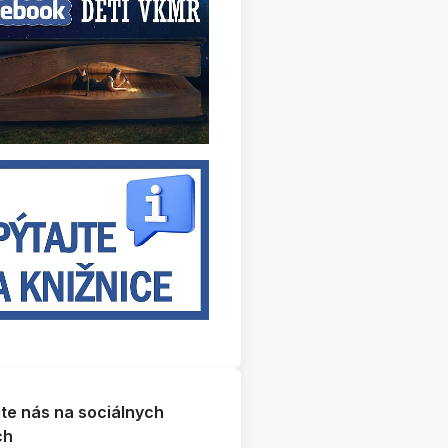
jte nás na sociálnych
ch