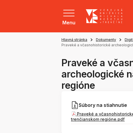
Menu
Hlavná stránka
Dokumenty
Digi
Praveké a včasnohistorické archeologic
Praveké a včasn
archeologické n
regióne
Súbory na stiahnutie
Praveké a včasnohistorické
trenčianskom regióne.pdf