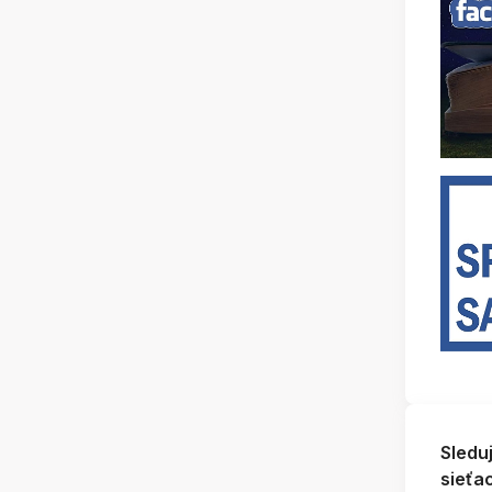
Sledu
sieťa