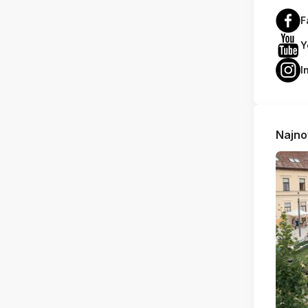
F
Y
I
Najno