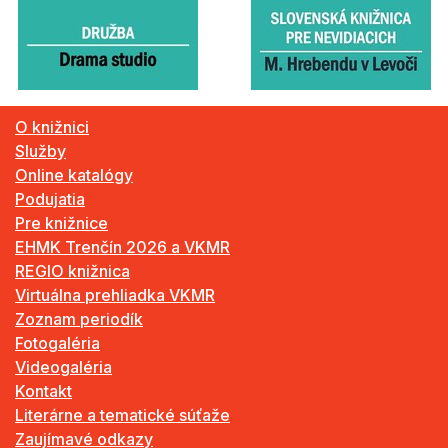
O knižnici
Služby
Online katalógy
Podujatia
Pre knižnice
EHMK Trenčín 2026 a VKMR
REGIO knižnica
Virtuálna prehliadka VKMR
Zoznam periodík
Fotogaléria
Videogaléria
Kontakt
Literárne a tematické súťaže
Zaujímavé odkazy