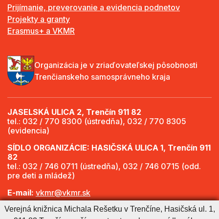
Prijímanie, preverovanie a evidencia podnetov
Projekty a granty
Erasmus+ a VKMR
Organizácia je v zriaďovateľskej pôsobnosti
Trenčianskeho samosprávneho kraja
JASELSKÁ ULICA 2, Trenčín 911 82
tel.: 032 / 770 8300 (ústredňa), 032 / 770 8305
(evidencia)
SÍDLO ORGANIZÁCIE: HASIČSKÁ ULICA 1, Trenčín 911
82
tel.: 032 / 746 0711 (ústredňa), 032 / 746 0715 (odd.
pre deti a mládež)
E-mail:
vkmr@vkmr.sk
Verejná knižnica Michala Rešetku v Trenčíne, Hasičská ul. 1,
Web:
http://www.vkmr.sk