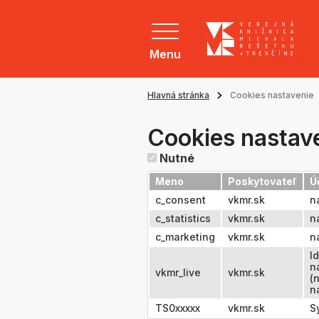
Menu
Hlavná stránka
Cookies nastavenie
Cookies nastav
Nutné
Meno
Poskytovateľ
Ú
c_consent
vkmr.sk
n
c_statistics
vkmr.sk
n
c_marketing
vkmr.sk
n
I
n
vkmr_live
vkmr.sk
(
n
TS0xxxxx
vkmr.sk
S