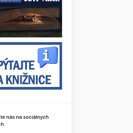
jte nás na sociálnych
ch