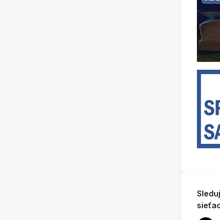
Sledu
sieťa