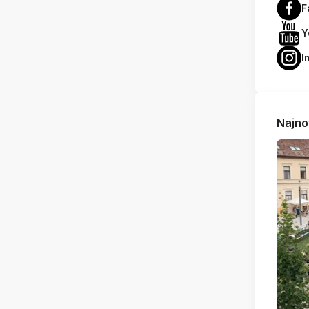
F
Y
I
Najno