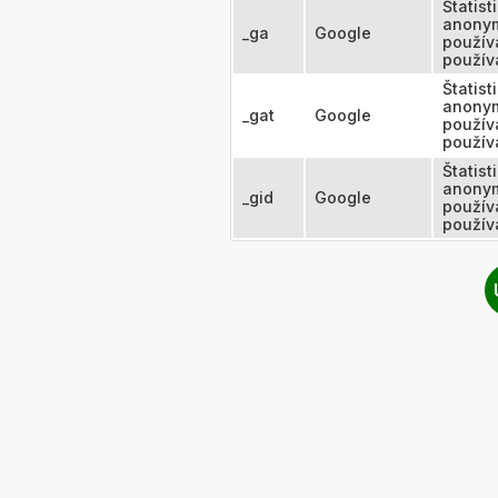
Štatist
anonym
_ga
Google
použív
použív
Štatist
anonym
_gat
Google
použív
použív
Štatist
anonym
_gid
Google
použív
použív