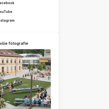
acebook
ouTube
nstagram
všie fotografie