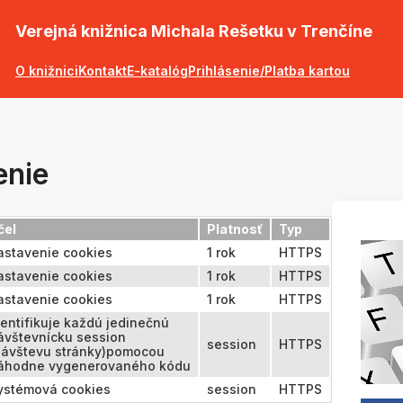
Verejná knižnica Michala Rešetku v Trenčíne
O knižnici
Kontakt
E-katalóg
Prihlásenie/Platba kartou
enie
čel
Platnosť
Typ
astavenie cookies
1 rok
HTTPS
astavenie cookies
1 rok
HTTPS
astavenie cookies
1 rok
HTTPS
dentifikuje každú jedinečnú
ávštevnícku session
session
HTTPS
návštevu stránky)pomocou
áhodne vygenerovaného kódu
ystémová cookies
session
HTTPS