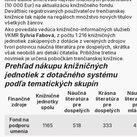
(10 000 Eur) na aktualizáciu knižničného fondu.
Deväťtisíc registrovaných používateľov trenčianskej
knižnice tak nájde na regáloch množstvo nových titulov
všetkých žánrov.
Ako povedala vedúca knižnično-informačných služieb
VKMR
Sylvia Fabová
, z počtu 1 216 knižničných
jednotiek zakúpených z dotácie z verejných zdrojov
tvorí polovicu náučná literatúra pre dospelých, skrátka
však neobišli ani detskí čitatelia. Približne tretina
noviniek je určená pobočkám trenčianskej knižnice.
Prehľad nákupu knižničných
jednotiek z dotačného systému
podľa tematických skupín
Náučná
Krásna
Náu
Knižničné
Finančné
literatúra
literatúra
liter
jednotky
zdroje
pre
pre
p
spolu
dospelých
dospelých
mlá
Fond na
podporu
1165
518
333
4
umenia