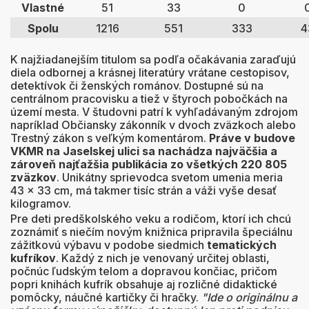
Vlastné
51
33
0
Spolu
1216
551
333
4
K najžiadanejším titulom sa podľa očakávania zaraďujú
diela odbornej a krásnej literatúry vrátane cestopisov,
detektívok či ženských románov. Dostupné sú na
centrálnom pracovisku a tiež v štyroch pobočkách na
území mesta. V študovni patrí k vyhľadávaným zdrojom
napríklad Občiansky zákonník v dvoch zväzkoch alebo
Trestný zákon s veľkým komentárom.
Práve v budove
VKMR na Jaselskej ulici sa nachádza najväčšia a
zároveň najťažšia publikácia zo všetkých 220 805
zväzkov
. Unikátny sprievodca svetom umenia meria
43 x 33 cm, má takmer tisíc strán a váži vyše desať
kilogramov.
Pre deti predškolského veku a rodičom, ktorí ich chcú
zoznámiť s niečím novým knižnica pripravila špeciálnu
zážitkovú výbavu v podobe siedmich
tematických
kufríkov
. Každý z nich je venovaný určitej oblasti,
počnúc ľudským telom a dopravou končiac, pričom
popri knihách kufrík obsahuje aj rozličné didaktické
pomôcky, náučné kartičky či hračky.
"Ide o originálnu a