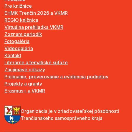
Pre knižnice
EHMK Trenčín 2026 a VKMR
REGIO knižnica
Virtuálna prehliadka VKMR
Zoznam periodík
Fotogaléria
Videogaléria
Kontakt
Literárne a tematické súťaže
Zaujímavé odkazy
Prijímanie, preverovanie a evidencia podnetov
Projekty a granty
Erasmus+ a VKMR
Organizácia je v zriaďovateľskej pôsobnosti
Trenčianskeho samosprávneho kraja