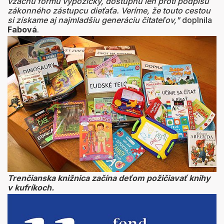
vzácnu formu výpožičky, dostupnú len proti podpisu
zákonného zástupcu dieťaťa. Veríme, že touto cestou
si získame aj najmladšiu generáciu čitateľov,"
doplnila
Fabová
.
Trenčianska knižnica začína deťom požičiavať knihy
v kufríkoch.