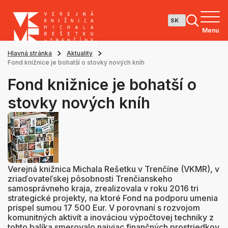
Menu
Hlavná stránka
Aktuality
Fond knižnice je bohatší o stovky nových kníh
Fond knižnice je bohatší o
stovky nových kníh
Verejná knižnica Michala Rešetku v Trenčíne (VKMR), v
zriaďovateľskej pôsobnosti Trenčianskeho
samosprávneho kraja, zrealizovala v roku 2016 tri
strategické projekty, na ktoré Fond na podporu umenia
prispel sumou 17 500 Eur. V porovnaní s rozvojom
komunitných aktivít a inováciou výpočtovej techniky z
tohto balíka smerovalo najviac finančných prostriedkov