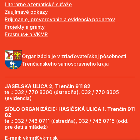
Literárne a tematické súťaže
Zaujímavé odkazy
Prijímanie, preverovanie a evidencia podnetov
Projekty a granty
Erasmus+ a VKMR
Organizácia je v zriaďovateľskej pôsobnosti
Trenčianskeho samosprávneho kraja
JASELSKÁ ULICA 2, Trenčín 911 82
tel.: 032 / 770 8300 (ústredňa), 032 / 770 8305
(evidencia)
SÍDLO ORGANIZÁCIE: HASIČSKÁ ULICA 1, Trenčín 911
82
tel.: 032 / 746 0711 (ústredňa), 032 / 746 0715 (odd.
pre deti a mládež)
E-mail:
vkmr@vkmr.sk