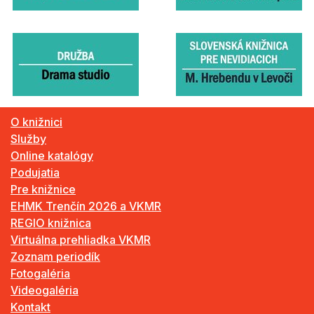
O knižnici
Služby
Online katalógy
Podujatia
Pre knižnice
EHMK Trenčín 2026 a VKMR
REGIO knižnica
Virtuálna prehliadka VKMR
Zoznam periodík
Fotogaléria
Videogaléria
Kontakt