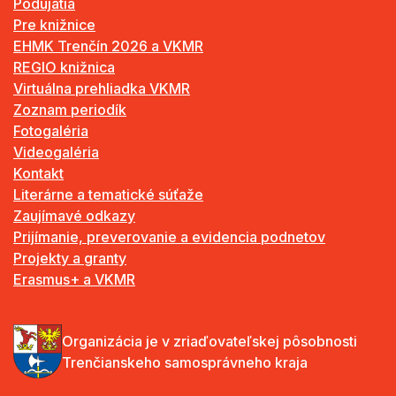
Podujatia
Pre knižnice
EHMK Trenčín 2026 a VKMR
REGIO knižnica
Virtuálna prehliadka VKMR
Zoznam periodík
Fotogaléria
Videogaléria
Kontakt
Literárne a tematické súťaže
Zaujímavé odkazy
Prijímanie, preverovanie a evidencia podnetov
Projekty a granty
Erasmus+ a VKMR
Organizácia je v zriaďovateľskej pôsobnosti
Trenčianskeho samosprávneho kraja