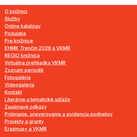
O knižnici
Služby
Online katalógy
Podujatia
Pre knižnice
EHMK Trenčín 2026 a VKMR
REGIO knižnica
Virtuálna prehliadka VKMR
Zoznam periodík
Fotogaléria
Videogaléria
Kontakt
Literárne a tematické súťaže
Zaujímavé odkazy
Prijímanie, preverovanie a evidencia podnetov
Projekty a granty
Erasmus+ a VKMR