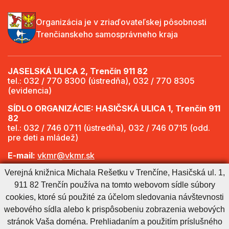
Organizácia je v zriaďovateľskej pôsobnosti
Trenčianskeho samosprávneho kraja
JASELSKÁ ULICA 2, Trenčín 911 82
tel.: 032 / 770 8300 (ústredňa), 032 / 770 8305
(evidencia)
SÍDLO ORGANIZÁCIE: HASIČSKÁ ULICA 1, Trenčín 911
82
tel.: 032 / 746 0711 (ústredňa), 032 / 746 0715 (odd.
pre deti a mládež)
E-mail:
vkmr@vkmr.sk
Verejná knižnica Michala Rešetku v Trenčíne, Hasičská ul. 1,
Web:
http://www.vkmr.sk
911 82 Trenčín používa na tomto webovom sídle súbory
Viac informácií - Otváracie hodiny
cookies, ktoré sú použité za účelom sledovania návštevnosti
webového sídla alebo k prispôsobeniu zobrazenia webových
stránok Vaša doména. Prehliadaním a použitím príslušného
Cookies nastavenie
Cookies - viac informácií
Vyhlásenie o prístupnosti