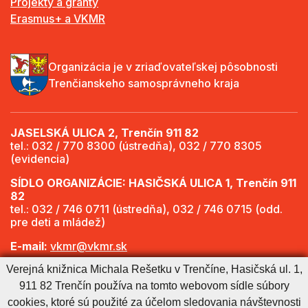
Projekty a granty
Erasmus+ a VKMR
Organizácia je v zriaďovateľskej pôsobnosti
Trenčianskeho samosprávneho kraja
JASELSKÁ ULICA 2, Trenčín 911 82
tel.: 032 / 770 8300 (ústredňa), 032 / 770 8305
(evidencia)
SÍDLO ORGANIZÁCIE: HASIČSKÁ ULICA 1, Trenčín 911
82
tel.: 032 / 746 0711 (ústredňa), 032 / 746 0715 (odd.
pre deti a mládež)
E-mail:
vkmr@vkmr.sk
Verejná knižnica Michala Rešetku v Trenčíne, Hasičská ul. 1,
Web:
http://www.vkmr.sk
911 82 Trenčín používa na tomto webovom sídle súbory
Viac informácií - Otváracie hodiny
cookies, ktoré sú použité za účelom sledovania návštevnosti