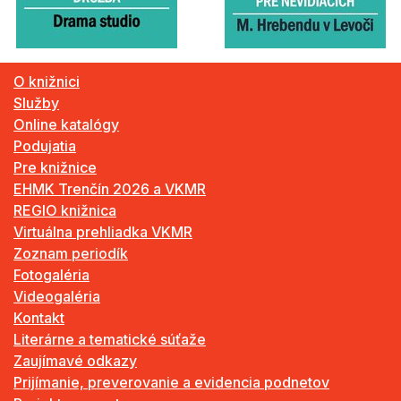
O knižnici
Služby
Online katalógy
Podujatia
Pre knižnice
EHMK Trenčín 2026 a VKMR
REGIO knižnica
Virtuálna prehliadka VKMR
Zoznam periodík
Fotogaléria
Videogaléria
Kontakt
Literárne a tematické súťaže
Zaujímavé odkazy
Prijímanie, preverovanie a evidencia podnetov