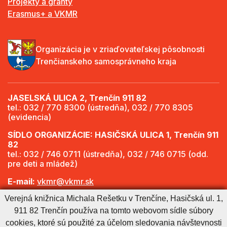
Projekty a granty
Erasmus+ a VKMR
Organizácia je v zriaďovateľskej pôsobnosti
Trenčianskeho samosprávneho kraja
JASELSKÁ ULICA 2, Trenčín 911 82
tel.: 032 / 770 8300 (ústredňa), 032 / 770 8305
(evidencia)
SÍDLO ORGANIZÁCIE: HASIČSKÁ ULICA 1, Trenčín 911
82
tel.: 032 / 746 0711 (ústredňa), 032 / 746 0715 (odd.
pre deti a mládež)
E-mail:
vkmr@vkmr.sk
Verejná knižnica Michala Rešetku v Trenčíne, Hasičská ul. 1,
Web:
http://www.vkmr.sk
911 82 Trenčín používa na tomto webovom sídle súbory
Viac informácií - Otváracie hodiny
cookies, ktoré sú použité za účelom sledovania návštevnosti