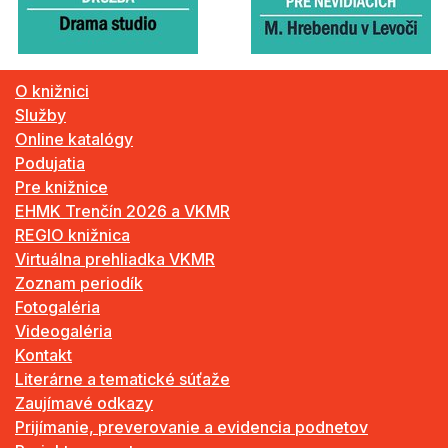
O knižnici
Služby
Online katalógy
Podujatia
Pre knižnice
EHMK Trenčín 2026 a VKMR
REGIO knižnica
Virtuálna prehliadka VKMR
Zoznam periodík
Fotogaléria
Videogaléria
Kontakt
Literárne a tematické súťaže
Zaujímavé odkazy
Prijímanie, preverovanie a evidencia podnetov