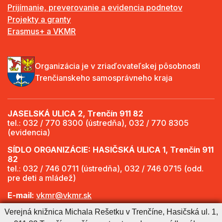
Prijímanie, preverovanie a evidencia podnetov
Projekty a granty
Erasmus+ a VKMR
Organizácia je v zriaďovateľskej pôsobnosti
Trenčianskeho samosprávneho kraja
JASELSKÁ ULICA 2, Trenčín 911 82
tel.: 032 / 770 8300 (ústredňa), 032 / 770 8305
(evidencia)
SÍDLO ORGANIZÁCIE: HASIČSKÁ ULICA 1, Trenčín 911
82
tel.: 032 / 746 0711 (ústredňa), 032 / 746 0715 (odd.
pre deti a mládež)
E-mail:
vkmr@vkmr.sk
Verejná knižnica Michala Rešetku v Trenčíne, Hasičská ul. 1,
Web:
http://www.vkmr.sk