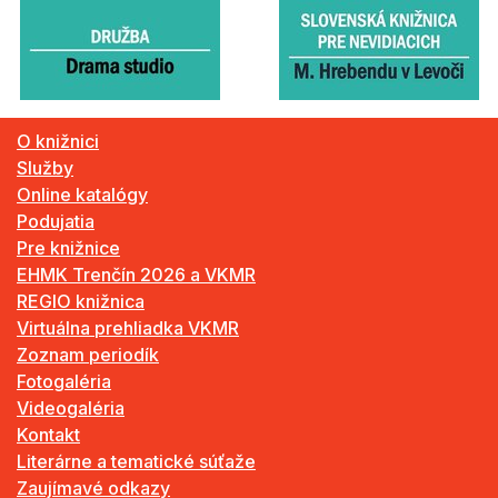
O knižnici
Služby
Online katalógy
Podujatia
Pre knižnice
EHMK Trenčín 2026 a VKMR
REGIO knižnica
Virtuálna prehliadka VKMR
Zoznam periodík
Fotogaléria
Videogaléria
Kontakt
Literárne a tematické súťaže
Zaujímavé odkazy