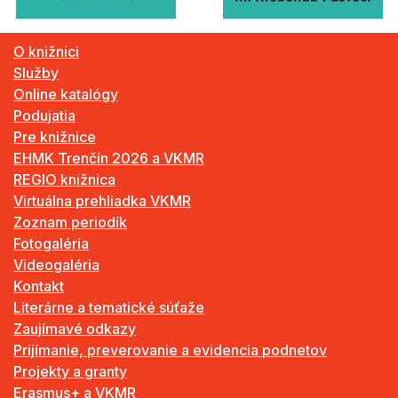
O knižnici
Služby
Online katalógy
Podujatia
Pre knižnice
EHMK Trenčín 2026 a VKMR
REGIO knižnica
Virtuálna prehliadka VKMR
Zoznam periodík
Fotogaléria
Videogaléria
Kontakt
Literárne a tematické súťaže
Zaujímavé odkazy
Prijímanie, preverovanie a evidencia podnetov
Projekty a granty
Erasmus+ a VKMR