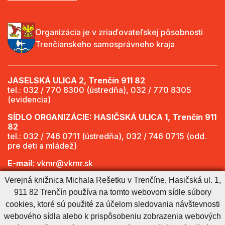
Organizácia je v zriaďovateľskej pôsobnosti
Trenčianskeho samosprávneho kraja
JASELSKÁ ULICA 2, Trenčín 911 82
tel.: 032 / 770 8300 (ústredňa), 032 / 770 8305
(evidencia)
SÍDLO ORGANIZÁCIE: HASIČSKÁ ULICA 1, Trenčín 911
82
tel.: 032 / 746 0711 (ústredňa), 032 / 746 0715 (odd.
pre deti a mládež)
E-mail:
vkmr@vkmr.sk
Verejná knižnica Michala Rešetku v Trenčíne, Hasičská ul. 1,
Web:
http://www.vkmr.sk
911 82 Trenčín používa na tomto webovom sídle súbory
Viac informácií - Otváracie hodiny
cookies, ktoré sú použité za účelom sledovania návštevnosti
webového sídla alebo k prispôsobeniu zobrazenia webových