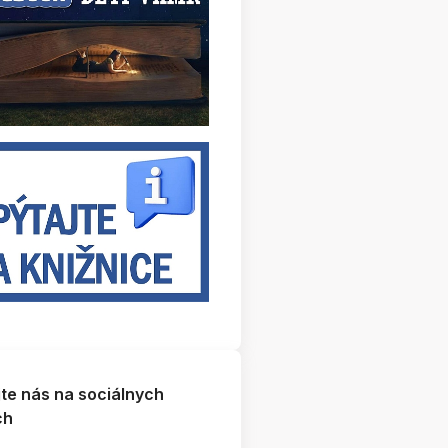
jte nás na sociálnych
ch