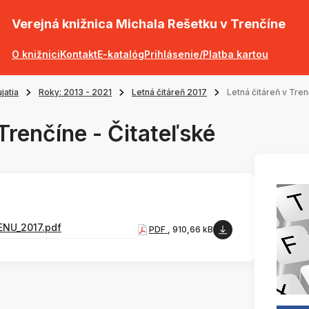
Verejná knižnica Michala Rešetku v Trenčíne
O knižnici
Kontakt
E-katalóg
Prihlásenie/Platba kartou
jatia
Roky: 2013 - 2021
Letná čitáreň 2017
Letná čitáreň v Tre
Trenčíne - Čitateľské
ENU_2017.pdf
PDF
, 910,66 kB