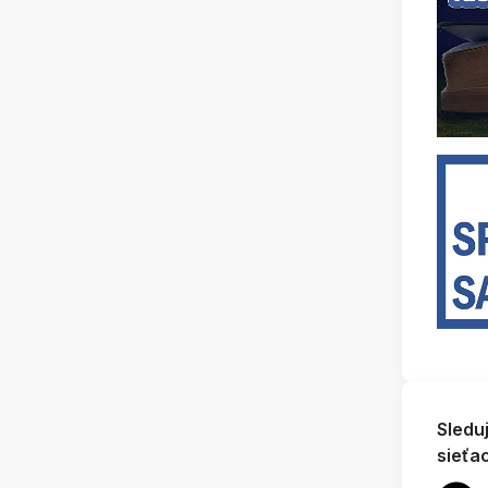
Sledu
sieťa