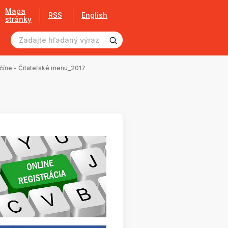
Mapa
RSS
English
stránky
nčíne - Čitateľské menu_2017