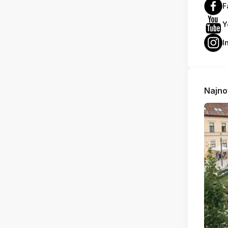
F
Y
I
Najno