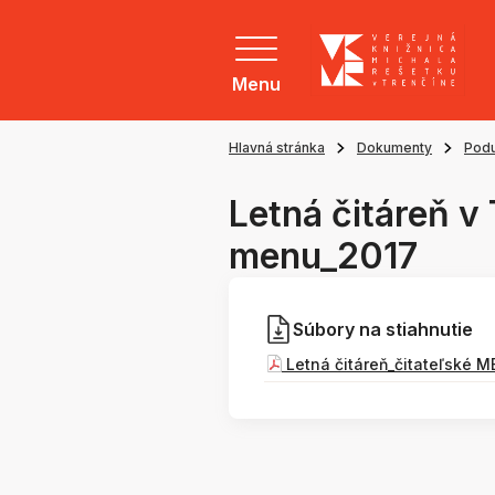
Menu
Hlavná stránka
Dokumenty
Podu
Letná čitáreň v 
menu_2017
Súbory na stiahnutie
Letná čitáreň_čitateľské M