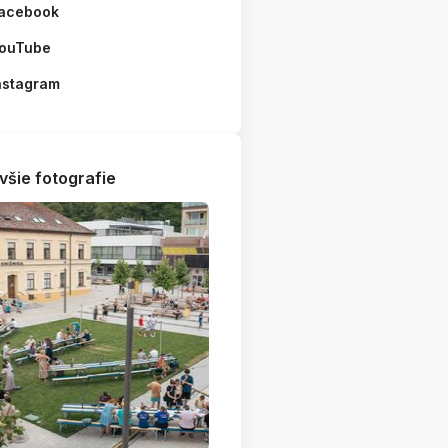
acebook
ouTube
nstagram
všie fotografie