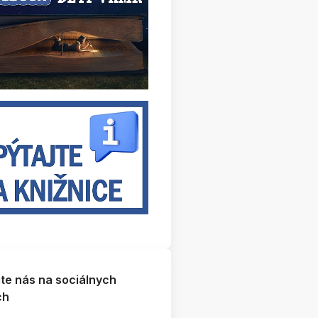
jte nás na sociálnych
ch