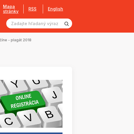
Mapa
RSS
English
stránky
číne - plagát 2018