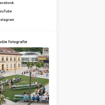
acebook
ouTube
nstagram
všie fotografie