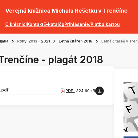
Verejná knižnica Michala Rešetku v Trenčíne
O knižnici
Kontakt
E-katalóg
Prihlásenie/Platba kartou
jatia
Roky: 2013 - 2021
Letná čitáreň 2018
Letná čitáreň v Tren
 Trenčíne - plagát 2018
.pdf
PDF
, 324,69 kB