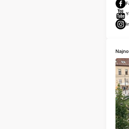
F
Y
I
Najno