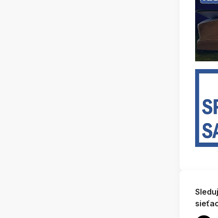
Sledu
sieťa