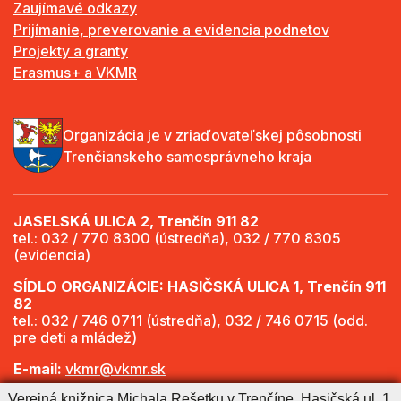
Zaujímavé odkazy
Prijímanie, preverovanie a evidencia podnetov
Projekty a granty
Erasmus+ a VKMR
Organizácia je v zriaďovateľskej pôsobnosti
Trenčianskeho samosprávneho kraja
JASELSKÁ ULICA 2, Trenčín 911 82
tel.: 032 / 770 8300 (ústredňa), 032 / 770 8305
(evidencia)
SÍDLO ORGANIZÁCIE: HASIČSKÁ ULICA 1, Trenčín 911
82
tel.: 032 / 746 0711 (ústredňa), 032 / 746 0715 (odd.
pre deti a mládež)
E-mail:
vkmr@vkmr.sk
Verejná knižnica Michala Rešetku v Trenčíne, Hasičská ul. 1,
Web:
http://www.vkmr.sk