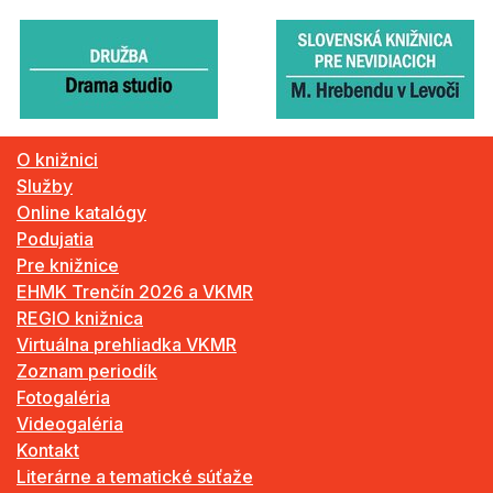
O knižnici
Služby
Online katalógy
Podujatia
Pre knižnice
EHMK Trenčín 2026 a VKMR
REGIO knižnica
Virtuálna prehliadka VKMR
Zoznam periodík
Fotogaléria
Videogaléria
Kontakt
Literárne a tematické súťaže