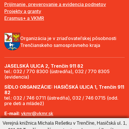
Prijímanie, preverovanie a evidencia podnetov
Projekty a granty
Erasmus+ a VKMR
Organizácia je v zriaďovateľskej pôsobnosti
Trenčianskeho samosprávneho kraja
JASELSKÁ ULICA 2, Trenčín 911 82
tel.: 032 / 770 8300 (ústredňa), 032 / 770 8305
(evidencia)
SÍDLO ORGANIZÁCIE: HASIČSKÁ ULICA 1, Trenčín 911
82
tel.: 032 / 746 0711 (ústredňa), 032 / 746 0715 (odd.
pre deti a mládež)
E-mail:
vkmr@vkmr.sk
Verejná knižnica Michala Rešetku v Trenčíne, Hasičská ul. 1,
Web:
http://www.vkmr.sk