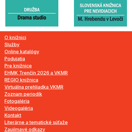
O knižnici
Služby
Online katalógy
Podujatia
Pre knižnice
EHMK Trenčín 2026 a VKMR
REGIO knižnica
Virtuálna prehliadka VKMR
Zoznam periodík
Fotogaléria
Videogaléria
Kontakt
Literárne a tematické súťaže
Zaujímavé odkazy