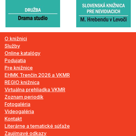
O knižnici
Služby
Online katalógy
Podujatia
Pre knižnice
EHMK Trenčín 2026 a VKMR
REGIO knižnica
Virtuálna prehliadka VKMR
Zoznam periodík
Fotogaléria
Videogaléria
Kontakt
Literárne a tematické súťaže
Zaujímavé odkazy