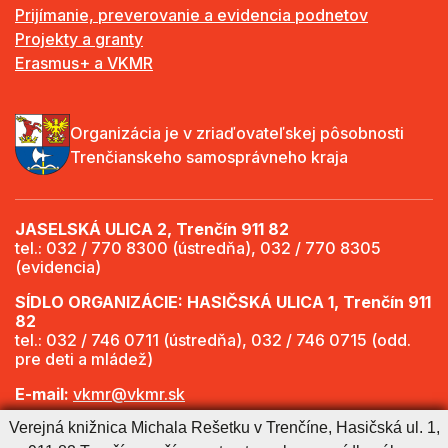
Prijímanie, preverovanie a evidencia podnetov
Projekty a granty
Erasmus+ a VKMR
Organizácia je v zriaďovateľskej pôsobnosti
Trenčianskeho samosprávneho kraja
JASELSKÁ ULICA 2, Trenčín 911 82
tel.: 032 / 770 8300 (ústredňa), 032 / 770 8305
(evidencia)
SÍDLO ORGANIZÁCIE: HASIČSKÁ ULICA 1, Trenčín 911
82
tel.: 032 / 746 0711 (ústredňa), 032 / 746 0715 (odd.
pre deti a mládež)
E-mail:
vkmr@vkmr.sk
Verejná knižnica Michala Rešetku v Trenčíne, Hasičská ul. 1,
Web:
http://www.vkmr.sk