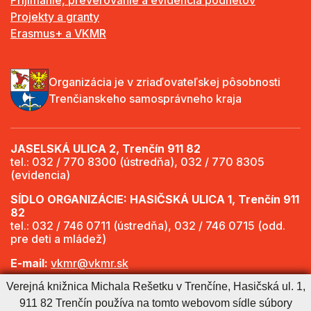
Prijímanie, preverovanie a evidencia podnetov
Projekty a granty
Erasmus+ a VKMR
Organizácia je v zriaďovateľskej pôsobnosti
Trenčianskeho samosprávneho kraja
JASELSKÁ ULICA 2, Trenčín 911 82
tel.: 032 / 770 8300 (ústredňa), 032 / 770 8305
(evidencia)
SÍDLO ORGANIZÁCIE: HASIČSKÁ ULICA 1, Trenčín 911
82
tel.: 032 / 746 0711 (ústredňa), 032 / 746 0715 (odd.
pre deti a mládež)
E-mail:
vkmr@vkmr.sk
Verejná knižnica Michala Rešetku v Trenčíne, Hasičská ul. 1,
Web:
http://www.vkmr.sk
911 82 Trenčín používa na tomto webovom sídle súbory