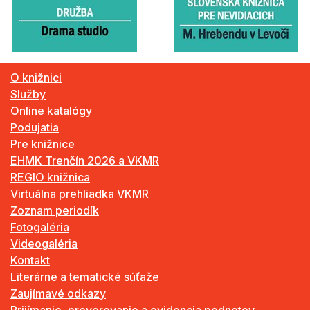
O knižnici
Služby
Online katalógy
Podujatia
Pre knižnice
EHMK Trenčín 2026 a VKMR
REGIO knižnica
Virtuálna prehliadka VKMR
Zoznam periodík
Fotogaléria
Videogaléria
Kontakt
Literárne a tematické súťaže
Zaujímavé odkazy