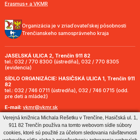
Erasmus+ a VKMR
Organizácia je v zriaďovateľskej pôsobnosti
Trenčianskeho samosprávneho kraja
JASELSKÁ ULICA 2, Trenčín 911 82
tel.: 032 / 770 8300 (ústredňa), 032 / 770 8305
(evidencia)
SÍDLO ORGANIZÁCIE: HASIČSKÁ ULICA 1, Trenčín 911
82
tel.: 032 / 746 0711 (ústredňa), 032 / 746 0715 (odd.
pre deti a mládež)
E-mail:
vkmr@vkmr.sk
Verejná knižnica Michala Rešetku v Trenčíne, Hasičská ul. 1,
Web:
http://www.vkmr.sk
911 82 Trenčín používa na tomto webovom sídle súbory
Viac informácií - Otváracie hodiny
cookies, ktoré sú použité za účelom sledovania návštevnosti