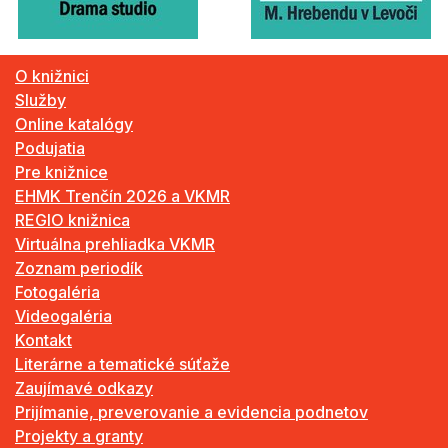
O knižnici
Služby
Online katalógy
Podujatia
Pre knižnice
EHMK Trenčín 2026 a VKMR
REGIO knižnica
Virtuálna prehliadka VKMR
Zoznam periodík
Fotogaléria
Videogaléria
Kontakt
Literárne a tematické súťaže
Zaujímavé odkazy
Prijímanie, preverovanie a evidencia podnetov
Projekty a granty