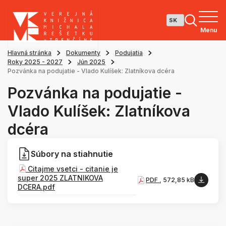
Menu
Hlavná stránka
Dokumenty
Podujatia
Roky 2025 - 2027
Jún 2025
Pozvánka na podujatie - Vlado Kulíšek: Zlatníkova dcéra
Pozvánka na podujatie -
Vlado Kulíšek: Zlatníkova
dcéra
Súbory na stiahnutie
Citajme vsetci - citanie je
super 2025 ZLATNIKOVA
PDF
, 572,85 kB
DCERA.pdf