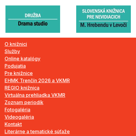
O knižnici
Služby
Online katalógy
Podujatia
Pre knižnice
EHMK Trenčín 2026 a VKMR
REGIO knižnica
Virtuálna prehliadka VKMR
Zoznam periodík
Fotogaléria
Videogaléria
Kontakt
Literárne a tematické súťaže