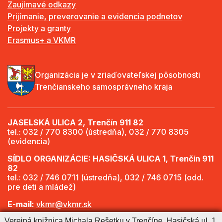
Zaujímavé odkazy
Prijímanie, preverovanie a evidencia podnetov
Projekty a granty
Erasmus+ a VKMR
Organizácia je v zriaďovateľskej pôsobnosti
Trenčianskeho samosprávneho kraja
JASELSKÁ ULICA 2, Trenčín 911 82
tel.: 032 / 770 8300 (ústredňa), 032 / 770 8305
(evidencia)
SÍDLO ORGANIZÁCIE: HASIČSKÁ ULICA 1, Trenčín 911
82
tel.: 032 / 746 0711 (ústredňa), 032 / 746 0715 (odd.
pre deti a mládež)
E-mail:
vkmr@vkmr.sk
Verejná knižnica Michala Rešetku v Trenčíne, Hasičská ul. 1,
Web:
http://www.vkmr.sk