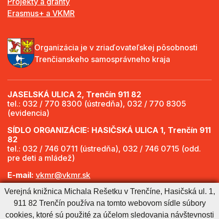
Projekty a granty
Erasmus+ a VKMR
Organizácia je v zriaďovateľskej pôsobnosti
Trenčianskeho samosprávneho kraja
JASELSKÁ ULICA 2, Trenčín 911 82
tel.: 032 / 770 8300 (ústredňa), 032 / 770 8305
(evidencia)
SÍDLO ORGANIZÁCIE: HASIČSKÁ ULICA 1, Trenčín 911
82
tel.: 032 / 746 0711 (ústredňa), 032 / 746 0715 (odd.
pre deti a mládež)
E-mail:
vkmr@vkmr.sk
Verejná knižnica Michala Rešetku v Trenčíne, Hasičská ul. 1,
Web:
http://www.vkmr.sk
911 82 Trenčín používa na tomto webovom sídle súbory
Viac informácií - Otváracie hodiny
cookies, ktoré sú použité za účelom sledovania návštevnosti