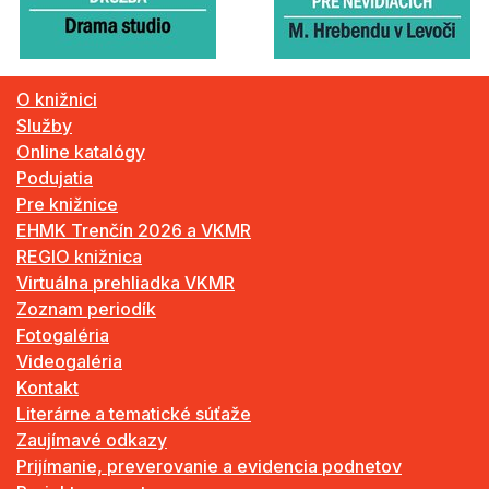
O knižnici
Služby
Online katalógy
Podujatia
Pre knižnice
EHMK Trenčín 2026 a VKMR
REGIO knižnica
Virtuálna prehliadka VKMR
Zoznam periodík
Fotogaléria
Videogaléria
Kontakt
Literárne a tematické súťaže
Zaujímavé odkazy
Prijímanie, preverovanie a evidencia podnetov