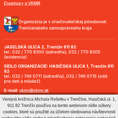
Erasmus+ a VKMR
Organizácia je v zriaďovateľskej pôsobnosti
Trenčianskeho samosprávneho kraja
JASELSKÁ ULICA 2, Trenčín 911 82
tel.: 032 / 770 8300 (ústredňa), 032 / 770 8305
(evidencia)
SÍDLO ORGANIZÁCIE: HASIČSKÁ ULICA 1, Trenčín 911
82
tel.: 032 / 746 0711 (ústredňa), 032 / 746 0715 (odd.
pre deti a mládež)
E-mail:
vkmr@vkmr.sk
Verejná knižnica Michala Rešetku v Trenčíne, Hasičská ul. 1,
Web:
http://www.vkmr.sk
911 82 Trenčín používa na tomto webovom sídle súbory
Viac informácií - Otváracie hodiny
cookies, ktoré sú použité za účelom sledovania návštevnosti