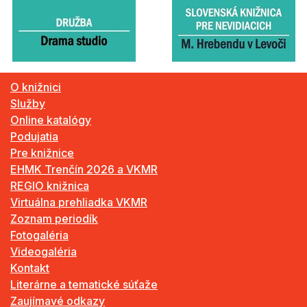
O knižnici
Služby
Online katalógy
Podujatia
Pre knižnice
EHMK Trenčín 2026 a VKMR
REGIO knižnica
Virtuálna prehliadka VKMR
Zoznam periodík
Fotogaléria
Videogaléria
Kontakt
Literárne a tematické súťaže
Zaujímavé odkazy