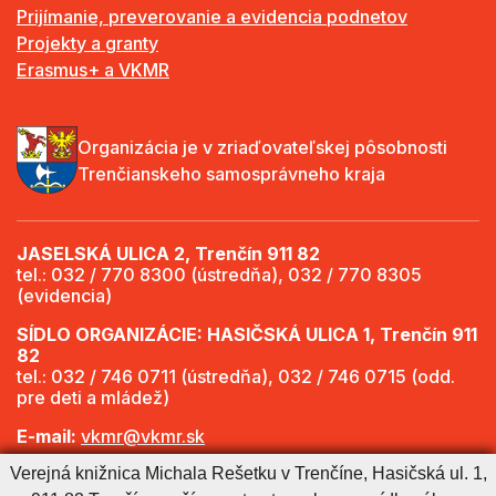
Prijímanie, preverovanie a evidencia podnetov
Projekty a granty
Erasmus+ a VKMR
Organizácia je v zriaďovateľskej pôsobnosti
Trenčianskeho samosprávneho kraja
JASELSKÁ ULICA 2, Trenčín 911 82
tel.: 032 / 770 8300 (ústredňa), 032 / 770 8305
(evidencia)
SÍDLO ORGANIZÁCIE: HASIČSKÁ ULICA 1, Trenčín 911
82
tel.: 032 / 746 0711 (ústredňa), 032 / 746 0715 (odd.
pre deti a mládež)
E-mail:
vkmr@vkmr.sk
Verejná knižnica Michala Rešetku v Trenčíne, Hasičská ul. 1,
Web:
http://www.vkmr.sk