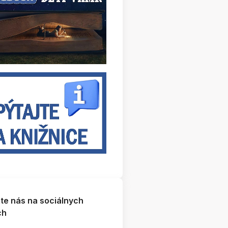
jte nás na sociálnych
ch