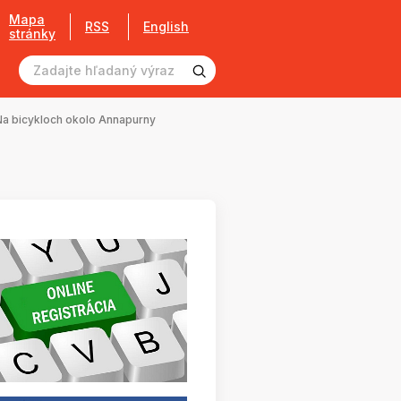
Mapa
RSS
English
stránky
Na bicykloch okolo Annapurny