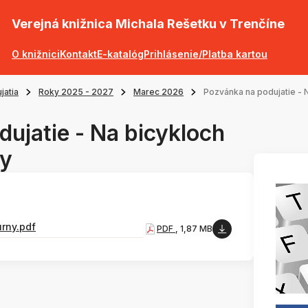
Verejná knižnica Michala Rešetku v Trenčíne
O knižnici
Kontakt
E-katalóg
Prihlásenie/Platba kartou
jatia
Roky 2025 - 2027
Marec 2026
Pozvánka na podujatie - 
ujatie - Na bicykloch
ny
rny.pdf
PDF
, 1,87 MB