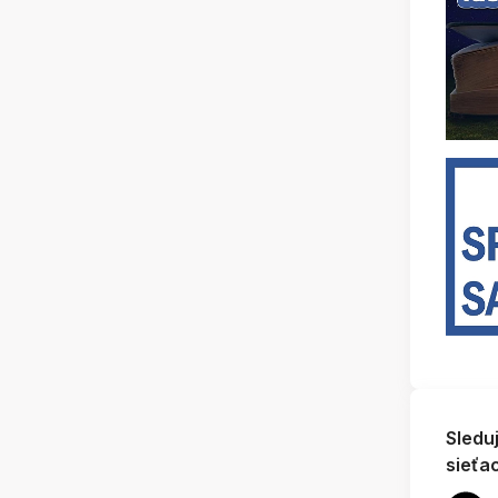
Sledu
sieťa