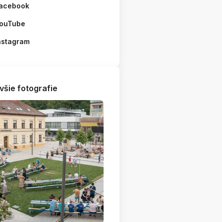
acebook
ouTube
nstagram
všie fotografie