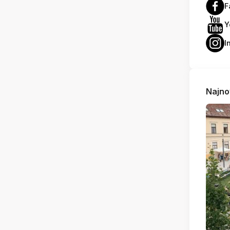
F
Y
I
Najno