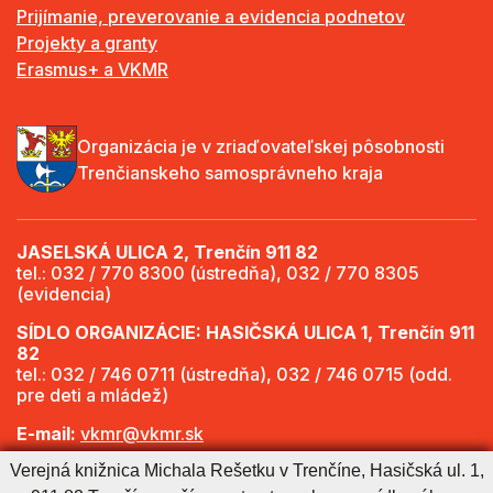
Prijímanie, preverovanie a evidencia podnetov
Projekty a granty
Erasmus+ a VKMR
Organizácia je v zriaďovateľskej pôsobnosti
Trenčianskeho samosprávneho kraja
JASELSKÁ ULICA 2, Trenčín 911 82
tel.: 032 / 770 8300 (ústredňa), 032 / 770 8305
(evidencia)
SÍDLO ORGANIZÁCIE: HASIČSKÁ ULICA 1, Trenčín 911
82
tel.: 032 / 746 0711 (ústredňa), 032 / 746 0715 (odd.
pre deti a mládež)
E-mail:
vkmr@vkmr.sk
Verejná knižnica Michala Rešetku v Trenčíne, Hasičská ul. 1,
Web:
http://www.vkmr.sk