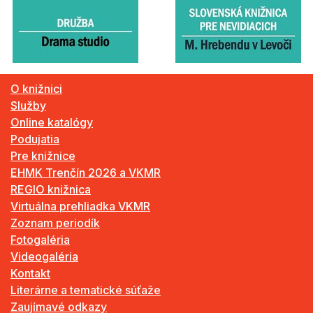
O knižnici
Služby
Online katalógy
Podujatia
Pre knižnice
EHMK Trenčín 2026 a VKMR
REGIO knižnica
Virtuálna prehliadka VKMR
Zoznam periodík
Fotogaléria
Videogaléria
Kontakt
Literárne a tematické súťaže
Zaujímavé odkazy