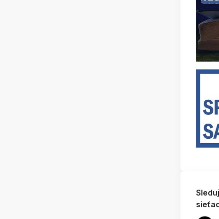
Sledu
sieťa