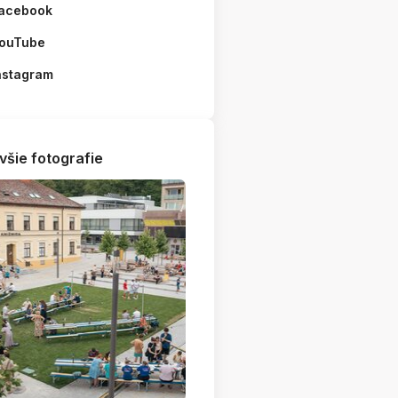
acebook
ouTube
nstagram
všie fotografie