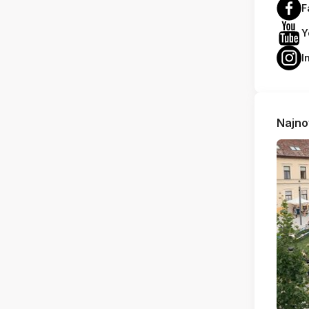
F
Y
I
Najno