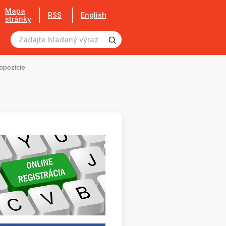
Mapa
RSS
English
stránky
opozície