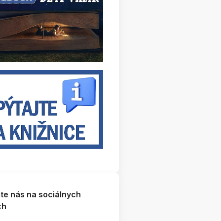
jte nás na sociálnych
ch