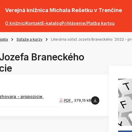
Verejná knižnica Michala Rešetku v Trenčíne
O knižnici
Kontakt
E-katalóg
Prihlásenie/Platba kartou
jatia
Súťaže a kurzy
Literárna súťaž Jozefa Braneckého ´2022 - pr
 Jozefa Braneckého
cie
hovara - propozicie,
PDF
, 379,15 kB