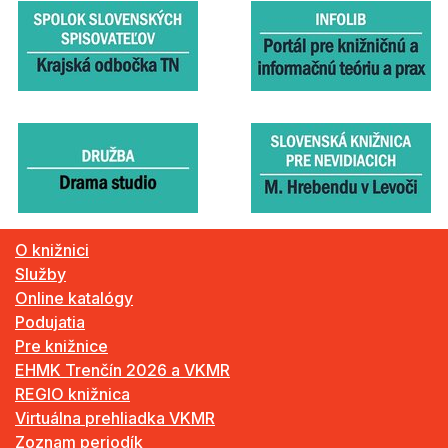
O knižnici
Služby
Online katalógy
Podujatia
Pre knižnice
EHMK Trenčín 2026 a VKMR
REGIO knižnica
Virtuálna prehliadka VKMR
Zoznam periodík