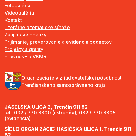
Fotogaléria
Videogaléria
Kontakt
Literárne a tematické súťaže
Zaujímavé odkazy
Prijímanie, preverovanie a evidencia podnetov
Projekty a granty
Erasmus+ a VKMR
Organizácia je v zriaďovateľskej pôsobnosti
Trenčianskeho samosprávneho kraja
JASELSKÁ ULICA 2, Trenčín 911 82
tel.: 032 / 770 8300 (ústredňa), 032 / 770 8305
(evidencia)
SÍDLO ORGANIZÁCIE: HASIČSKÁ ULICA 1, Trenčín 911
82