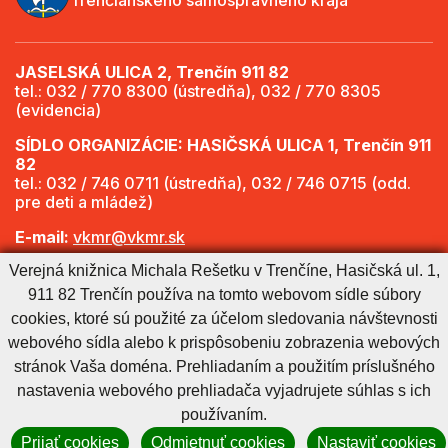
JASELSKÁ ULICA 2, Trenčín 911 82
tel.: 032 / 770 8300 (ústredňa), 032 / 770 8305
(evidencia)
SÍDLO ORGANIZÁCIE: HASIČSKÁ ULICA 1, Trenčín 911
82
tel.: 032 / 746 0711 (ústredňa), 032 / 746 0715 (odd.
pre deti a mládež)
E-mail:
vkmr@vkmr.sk
Verejná knižnica Michala Rešetku v Trenčíne, Hasičská ul. 1,
Web:
http://www.vkmr.sk
911 82 Trenčín používa na tomto webovom sídle súbory
Viac informácií - Otváracie hodiny
cookies, ktoré sú použité za účelom sledovania návštevnosti
webového sídla alebo k prispôsobeniu zobrazenia webových
stránok Vaša doména. Prehliadaním a použitím príslušného
Cookies nastavenie
Cookies - viac informácií
Vyhlásenie o prístupnosti
nastavenia webového prehliadača vyjadrujete súhlas s ich
Technický prevádzkovateľ
Správca obsahu
používaním.
Generuje
CMS BUXUS
Prijať cookies
Odmietnuť cookies
Nastaviť cookies