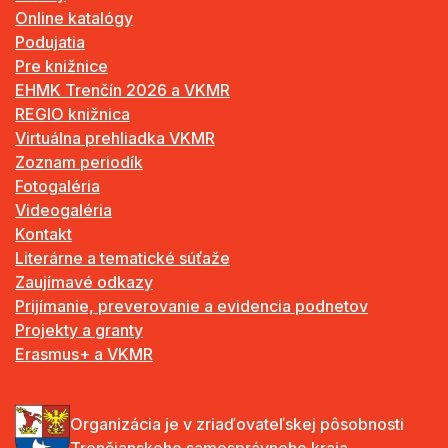
Online katalógy
Podujatia
Pre knižnice
EHMK Trenčín 2026 a VKMR
REGIO knižnica
Virtuálna prehliadka VKMR
Zoznam periodík
Fotogaléria
Videogaléria
Kontakt
Literárne a tematické súťaže
Zaujímavé odkazy
Prijímanie, preverovanie a evidencia podnetov
Projekty a granty
Erasmus+ a VKMR
Organizácia je v zriaďovateľskej pôsobnosti
Trenčianskeho samosprávneho kraja