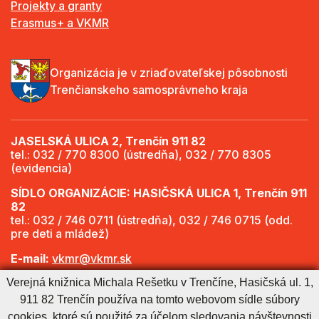
Projekty a granty
Erasmus+ a VKMR
Organizácia je v zriaďovateľskej pôsobnosti
Trenčianskeho samosprávneho kraja
JASELSKÁ ULICA 2, Trenčín 911 82
tel.: 032 / 770 8300 (ústredňa), 032 / 770 8305
(evidencia)
SÍDLO ORGANIZÁCIE: HASIČSKÁ ULICA 1, Trenčín 911
82
tel.: 032 / 746 0711 (ústredňa), 032 / 746 0715 (odd.
pre deti a mládež)
E-mail:
vkmr@vkmr.sk
Verejná knižnica Michala Rešetku v Trenčíne, Hasičská ul. 1,
Web:
http://www.vkmr.sk
911 82 Trenčín používa na tomto webovom sídle súbory
Viac informácií - Otváracie hodiny
cookies, ktoré sú použité za účelom sledovania návštevnosti