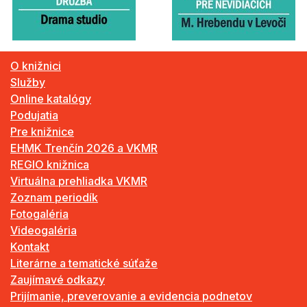
O knižnici
Služby
Online katalógy
Podujatia
Pre knižnice
EHMK Trenčín 2026 a VKMR
REGIO knižnica
Virtuálna prehliadka VKMR
Zoznam periodík
Fotogaléria
Videogaléria
Kontakt
Literárne a tematické súťaže
Zaujímavé odkazy
Prijímanie, preverovanie a evidencia podnetov