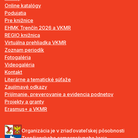
Online katalógy
Podujatia
Pre knižnice
EHMK Trenčín 2026 a VKMR
REGIO knižnica
Virtuálna prehliadka VKMR
Zoznam periodík
Fotogaléria
Videogaléria
Kontakt
Literárne a tematické súťaže
Zaujímavé odkazy
Prijímanie, preverovanie a evidencia podnetov
Projekty a granty
Erasmus+ a VKMR
Organizácia je v zriaďovateľskej pôsobnosti
Trenčianskeho samosprávneho kraja