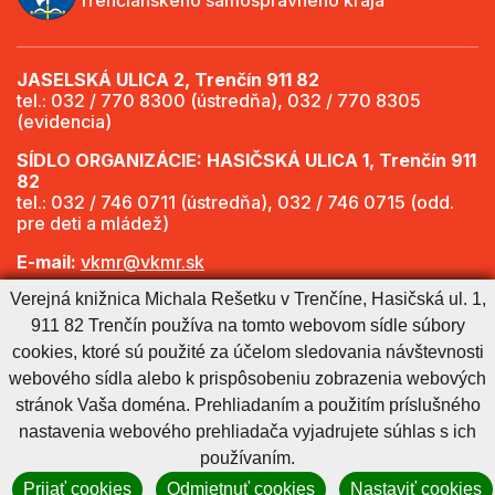
JASELSKÁ ULICA 2, Trenčín 911 82
tel.: 032 / 770 8300 (ústredňa), 032 / 770 8305
(evidencia)
SÍDLO ORGANIZÁCIE: HASIČSKÁ ULICA 1, Trenčín 911
82
tel.: 032 / 746 0711 (ústredňa), 032 / 746 0715 (odd.
pre deti a mládež)
E-mail:
vkmr@vkmr.sk
Verejná knižnica Michala Rešetku v Trenčíne, Hasičská ul. 1,
Web:
http://www.vkmr.sk
911 82 Trenčín používa na tomto webovom sídle súbory
Viac informácií - Otváracie hodiny
cookies, ktoré sú použité za účelom sledovania návštevnosti
webového sídla alebo k prispôsobeniu zobrazenia webových
stránok Vaša doména. Prehliadaním a použitím príslušného
Cookies nastavenie
Cookies - viac informácií
Vyhlásenie o prístupnosti
nastavenia webového prehliadača vyjadrujete súhlas s ich
Technický prevádzkovateľ
Správca obsahu
používaním.
Generuje
CMS BUXUS
Prijať cookies
Odmietnuť cookies
Nastaviť cookies