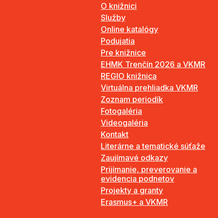
O knižnici
Služby
Online katalógy
Podujatia
Pre knižnice
EHMK Trenčín 2026 a VKMR
REGIO knižnica
Virtuálna prehliadka VKMR
Zoznam periodík
Fotogaléria
Videogaléria
Kontakt
Literárne a tematické súťaže
Zaujímavé odkazy
Prijímanie, preverovanie a
evidencia podnetov
Projekty a granty
Erasmus+ a VKMR