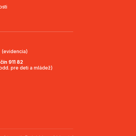
osti
 (evidencia)
ín 911 82
(odd. pre deti a mládež)