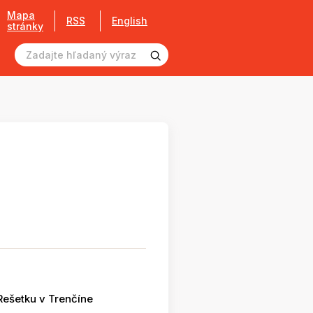
Mapa
RSS
English
stránky
Rešetku v Trenčíne