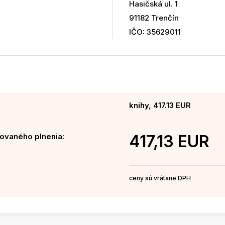
Hasičská ul. 1
91182 Trenčín
IČO: 35629011
knihy, 417.13 EUR
ovaného plnenia:
417,13 EUR
ceny sú vrátane DPH