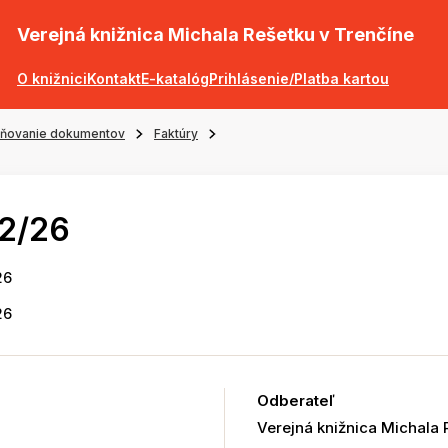
Verejná knižnica Michala Rešetku v Trenčíne
O knižnici
Kontakt
E-katalóg
Prihlásenie/Platba kartou
jňovanie dokumentov
Faktúry
52/26
26
26
Odberateľ
Verejná knižnica Michala 