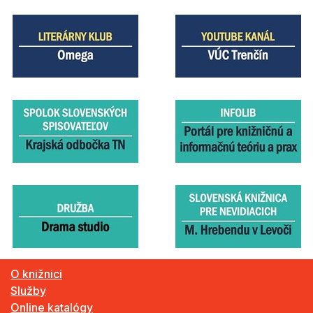
O knižnici
Služby
Online katalógy