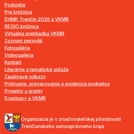
Podujatia
Pre knižnice
EHMK Trenčín 2026 a VKMR
REGIO knižnica
Virtuálna prehliadka VKMR
Zoznam periodík
Fotogaléria
Videogaléria
Kontakt
Literárne a tematické súťaže
Zaujímavé odkazy
Prijímanie, preverovanie a evidencia podnetov
Projekty a granty
Erasmus+ a VKMR
Organizácia je v zriaďovateľskej pôsobnosti
Trenčianskeho samosprávneho kraja