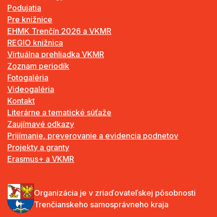
Podujatia
Pre knižnice
EHMK Trenčín 2026 a VKMR
REGIO knižnica
Virtuálna prehliadka VKMR
Zoznam periodík
Fotogaléria
Videogaléria
Kontakt
Literárne a tematické súťaže
Zaujímavé odkazy
Prijímanie, preverovanie a evidencia podnetov
Projekty a granty
Erasmus+ a VKMR
Organizácia je v zriaďovateľskej pôsobnosti
Trenčianskeho samosprávneho kraja