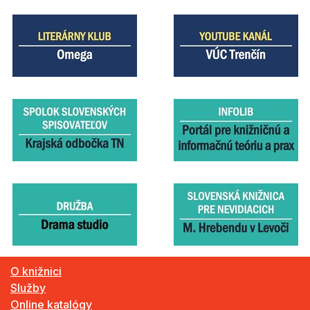
O knižnici
Služby
Online katalógy