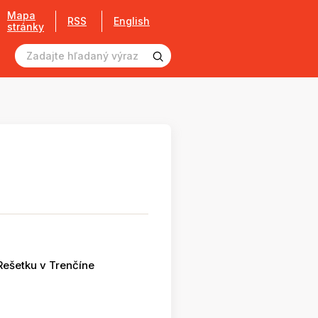
Mapa
RSS
English
stránky
Rešetku v Trenčíne