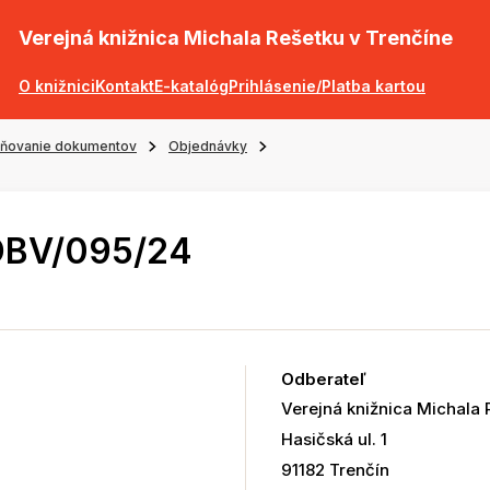
Verejná knižnica Michala Rešetku v Trenčíne
O knižnici
Kontakt
E-katalóg
Prihlásenie/Platba kartou
jňovanie dokumentov
Objednávky
OBV/095/24
Odberateľ
Verejná knižnica Michala 
Hasičská ul. 1
91182 Trenčín