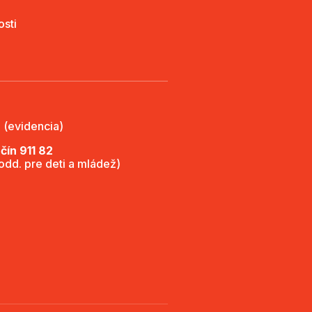
osti
 (evidencia)
ín 911 82
(odd. pre deti a mládež)