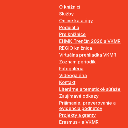
O knižnici
Služby
Online katalógy
Podujatia
Pre knižnice
EHMK Trenčín 2026 a VKMR
REGIO knižnica
Virtuálna prehliadka VKMR
Zoznam periodík
Fotogaléria
Videogaléria
Kontakt
Literárne a tematické súťaže
Zaujímavé odkazy
Prijímanie, preverovanie a
evidencia podnetov
Projekty a granty
Erasmus+ a VKMR