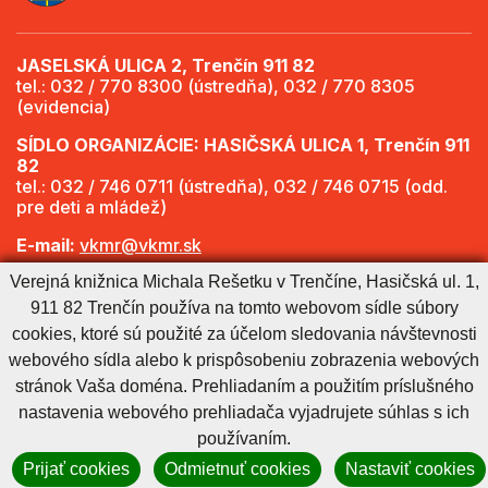
JASELSKÁ ULICA 2, Trenčín 911 82
tel.: 032 / 770 8300 (ústredňa), 032 / 770 8305
(evidencia)
SÍDLO ORGANIZÁCIE: HASIČSKÁ ULICA 1, Trenčín 911
82
tel.: 032 / 746 0711 (ústredňa), 032 / 746 0715 (odd.
pre deti a mládež)
E-mail:
vkmr@vkmr.sk
Verejná knižnica Michala Rešetku v Trenčíne, Hasičská ul. 1,
Web:
http://www.vkmr.sk
911 82 Trenčín používa na tomto webovom sídle súbory
Viac informácií - Otváracie hodiny
cookies, ktoré sú použité za účelom sledovania návštevnosti
webového sídla alebo k prispôsobeniu zobrazenia webových
stránok Vaša doména. Prehliadaním a použitím príslušného
Cookies nastavenie
Cookies - viac informácií
Vyhlásenie o prístupnosti
nastavenia webového prehliadača vyjadrujete súhlas s ich
Technický prevádzkovateľ
Správca obsahu
používaním.
Generuje
CMS BUXUS
Prijať cookies
Odmietnuť cookies
Nastaviť cookies