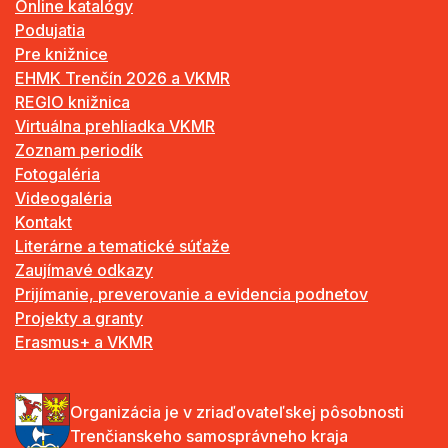
Online katalógy
Podujatia
Pre knižnice
EHMK Trenčín 2026 a VKMR
REGIO knižnica
Virtuálna prehliadka VKMR
Zoznam periodík
Fotogaléria
Videogaléria
Kontakt
Literárne a tematické súťaže
Zaujímavé odkazy
Prijímanie, preverovanie a evidencia podnetov
Projekty a granty
Erasmus+ a VKMR
Organizácia je v zriaďovateľskej pôsobnosti
Trenčianskeho samosprávneho kraja