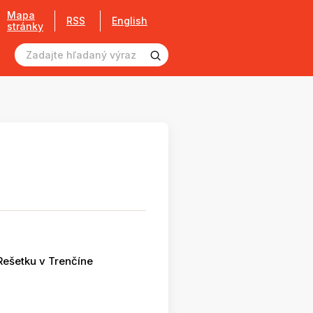
Mapa
RSS
English
stránky
Rešetku v Trenčíne