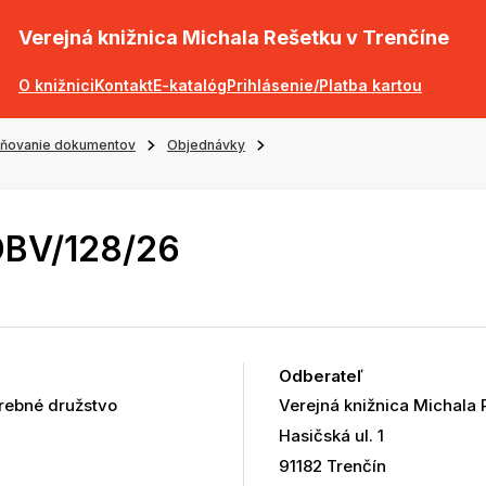
Verejná knižnica Michala Rešetku v Trenčíne
O knižnici
Kontakt
E-katalóg
Prihlásenie/Platba kartou
jňovanie dokumentov
Objednávky
OBV/128/26
Odberateľ
rebné družstvo
Verejná knižnica Michala 
Hasičská ul. 1
91182 Trenčín