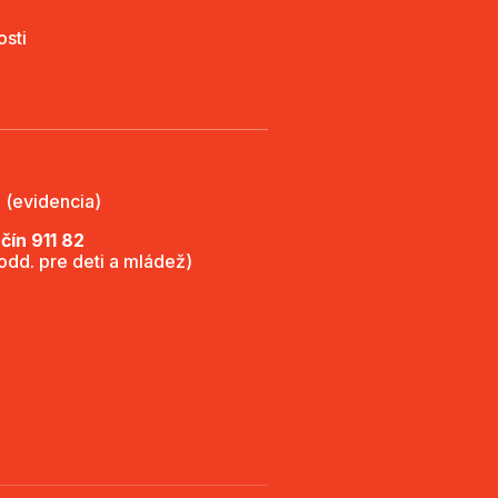
osti
 (evidencia)
ín 911 82
(odd. pre deti a mládež)