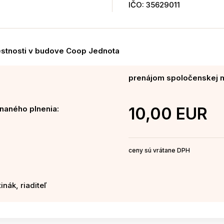
IČO: 35629011
stnosti v budove Coop Jednota
prenájom spoločenskej m
naného plnenia:
10,00 EUR
ceny sú vrátane DPH
inák, riaditeľ