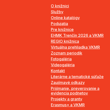
O knižnici
Služby
Online katalógy
Podujatia
Pre knižnice
EHMK Trenčín 2026 a VKMR
REGIO knižnica
Virtuálna prehliadka VKMR
Zoznam periodík
Fotogaléria
Videogaléria
Kontakt
Literárne a tematické súťaže
Zaujímavé odkazy
Prijímanie, preverovanie a
evidencia podnetov
Projekty a granty
Erasmus+ a VKMR