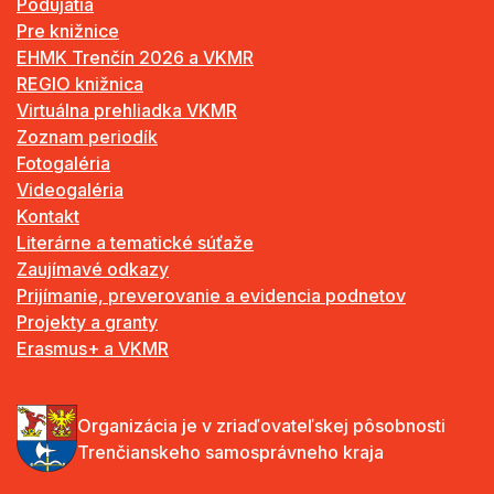
Podujatia
Pre knižnice
EHMK Trenčín 2026 a VKMR
REGIO knižnica
Virtuálna prehliadka VKMR
Zoznam periodík
Fotogaléria
Videogaléria
Kontakt
Literárne a tematické súťaže
Zaujímavé odkazy
Prijímanie, preverovanie a evidencia podnetov
Projekty a granty
Erasmus+ a VKMR
Organizácia je v zriaďovateľskej pôsobnosti
Trenčianskeho samosprávneho kraja