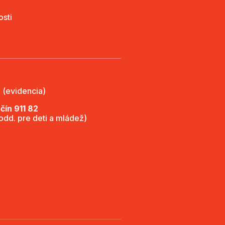
osti
 (evidencia)
ín 911 82
(odd. pre deti a mládež)