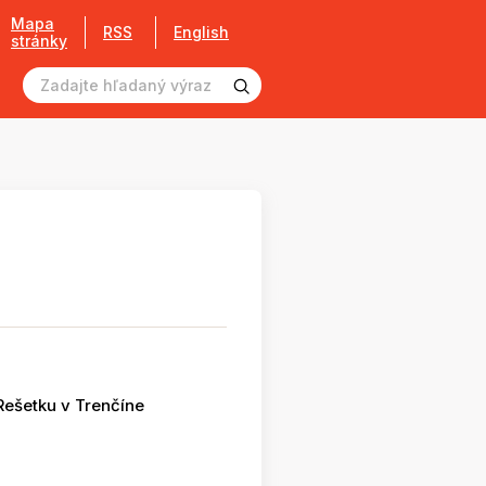
Mapa
RSS
English
stránky
Rešetku v Trenčíne