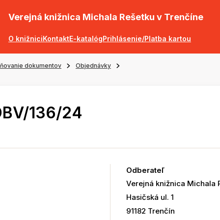
Verejná knižnica Michala Rešetku v Trenčíne
O knižnici
Kontakt
E-katalóg
Prihlásenie/Platba kartou
jňovanie dokumentov
Objednávky
OBV/136/24
Odberateľ
Verejná knižnica Michala 
Hasičská ul. 1
91182 Trenčín