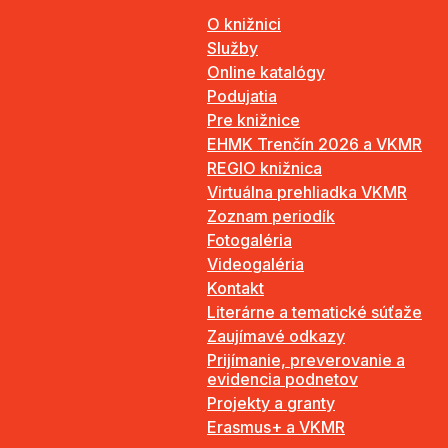
O knižnici
Služby
Online katalógy
Podujatia
Pre knižnice
EHMK Trenčín 2026 a VKMR
REGIO knižnica
Virtuálna prehliadka VKMR
Zoznam periodík
Fotogaléria
Videogaléria
Kontakt
Literárne a tematické súťaže
Zaujímavé odkazy
Prijímanie, preverovanie a
evidencia podnetov
Projekty a granty
Erasmus+ a VKMR