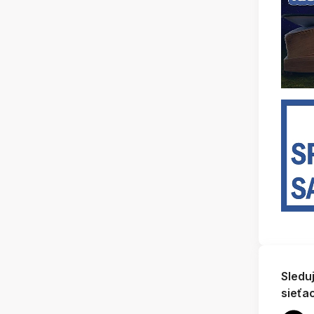
Sledu
sieťa