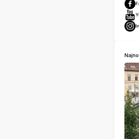
F
Y
I
Najno