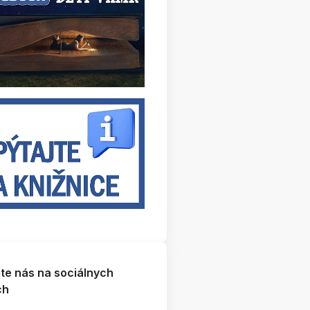
jte nás na sociálnych
ch