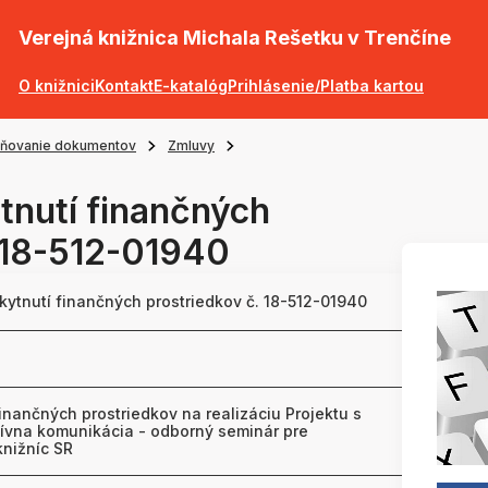
Verejná knižnica Michala Rešetku v Trenčíne
O knižnici
Kontakt
E-katalóg
Prihlásenie/Platba kartou
jňovanie dokumentov
Zmluvy
tnutí finančných
. 18-512-01940
kytnutí finančných prostriedkov č. 18-512-01940
inančných prostriedkov na realizáciu Projektu s
ívna komunikácia - odborný seminár pre
knižníc SR