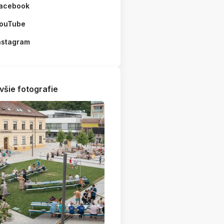
acebook
ouTube
nstagram
všie fotografie