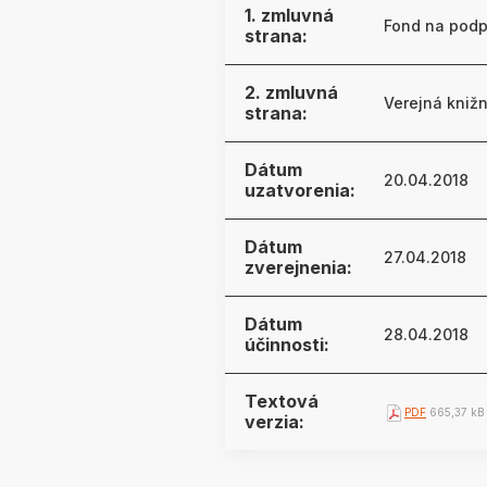
1. zmluvná
Fond na pod
strana:
2. zmluvná
Verejná kniž
strana:
Dátum
20.04.2018
uzatvorenia:
Dátum
27.04.2018
zverejnenia:
Dátum
28.04.2018
účinnosti:
Textová
PDF
665,37 kB
verzia: