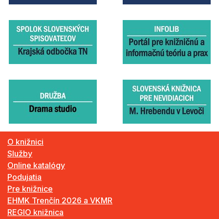
O knižnici
Služby
Online katalógy
Podujatia
Pre knižnice
EHMK Trenčín 2026 a VKMR
REGIO knižnica