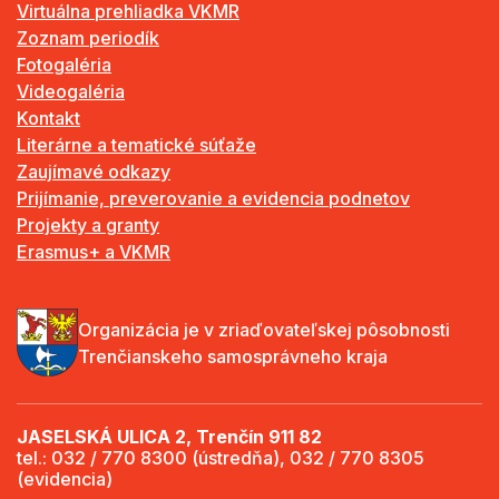
Virtuálna prehliadka VKMR
Zoznam periodík
Fotogaléria
Videogaléria
Kontakt
Literárne a tematické súťaže
Zaujímavé odkazy
Prijímanie, preverovanie a evidencia podnetov
Projekty a granty
Erasmus+ a VKMR
Organizácia je v zriaďovateľskej pôsobnosti
Trenčianskeho samosprávneho kraja
JASELSKÁ ULICA 2, Trenčín 911 82
tel.: 032 / 770 8300 (ústredňa), 032 / 770 8305
(evidencia)