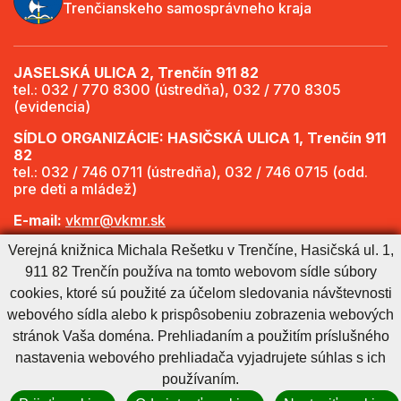
Trenčianskeho samosprávneho kraja
JASELSKÁ ULICA 2, Trenčín 911 82
tel.: 032 / 770 8300 (ústredňa), 032 / 770 8305
(evidencia)
SÍDLO ORGANIZÁCIE: HASIČSKÁ ULICA 1, Trenčín 911
82
tel.: 032 / 746 0711 (ústredňa), 032 / 746 0715 (odd.
pre deti a mládež)
E-mail:
vkmr@vkmr.sk
Verejná knižnica Michala Rešetku v Trenčíne, Hasičská ul. 1,
Web:
http://www.vkmr.sk
911 82 Trenčín používa na tomto webovom sídle súbory
Viac informácií - Otváracie hodiny
cookies, ktoré sú použité za účelom sledovania návštevnosti
webového sídla alebo k prispôsobeniu zobrazenia webových
stránok Vaša doména. Prehliadaním a použitím príslušného
Cookies nastavenie
Cookies - viac informácií
Vyhlásenie o prístupnosti
nastavenia webového prehliadača vyjadrujete súhlas s ich
Technický prevádzkovateľ
Správca obsahu
používaním.
Generuje
CMS BUXUS