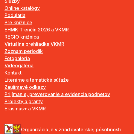
Služby
Online katalógy
Podujatia
Pre knižnice
EHMK Trenčín 2026 a VKMR
REGIO knižnica
Virtuálna prehliadka VKMR
Zoznam periodík
Fotogaléria
Videogaléria
Kontakt
Literárne a tematické súťaže
Zaujímavé odkazy
Prijímanie, preverovanie a evidencia podnetov
Projekty a granty
Erasmus+ a VKMR
Organizácia je v zriaďovateľskej pôsobnosti