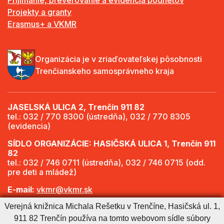
Prijímanie, preverovanie a evidencia podnetov
Projekty a granty
Erasmus+ a VKMR
Organizácia je v zriaďovateľskej pôsobnosti
Trenčianskeho samosprávneho kraja
JASELSKÁ ULICA 2, Trenčín 911 82
tel.: 032 / 770 8300 (ústredňa), 032 / 770 8305
(evidencia)
SÍDLO ORGANIZÁCIE: HASIČSKÁ ULICA 1, Trenčín 911
82
tel.: 032 / 746 0711 (ústredňa), 032 / 746 0715 (odd.
pre deti a mládež)
E-mail:
vkmr@vkmr.sk
Verejná knižnica Michala Rešetku v Trenčíne, Hasičská ul. 1,
Web:
http://www.vkmr.sk
911 82 Trenčín používa na tomto webovom sídle súbory