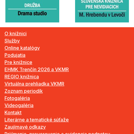
O knižnici
Služby
Online katalógy
Podujatia
Pre knižnice
EHMK Trenčín 2026 a VKMR
REGIO knižnica
Virtuálna prehliadka VKMR
Zoznam periodík
Fotogaléria
Videogaléria
Kontakt
Literárne a tematické súťaže
Zaujímavé odkazy