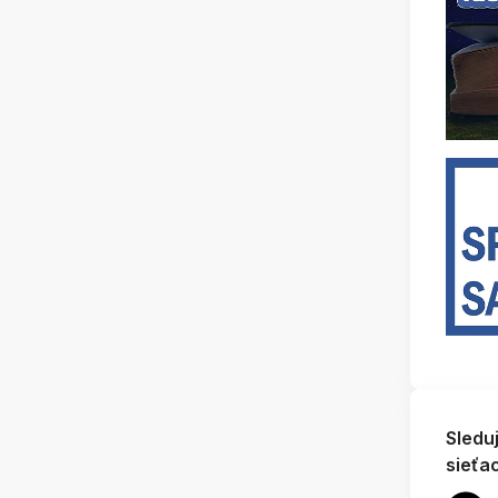
Sledu
sieťa