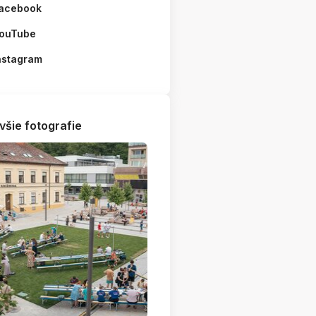
acebook
ouTube
nstagram
všie fotografie