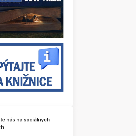
jte nás na sociálnych
ch