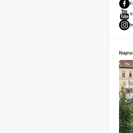
F
Y
I
Najno