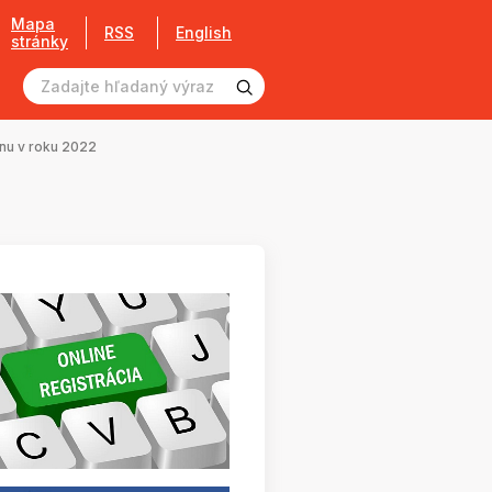
Mapa
RSS
English
stránky
ónu v roku 2022