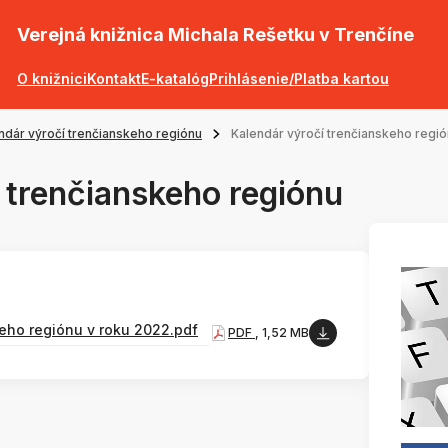
Verejná knižnica Michala Rešetku v Trenčíne
O knižnici
Kontakt
E-katalóg
Prihlásenie/Platba kartou
ndár výročí trenčianskeho regiónu
Kalendár výročí trenčianskeho regi
 trenčianskeho regiónu
eho regiónu v roku 2022.pdf
PDF
, 1,52 MB