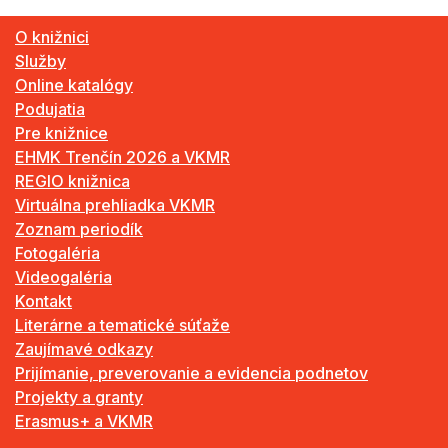
O knižnici
Služby
Online katalógy
Podujatia
Pre knižnice
EHMK Trenčín 2026 a VKMR
REGIO knižnica
Virtuálna prehliadka VKMR
Zoznam periodík
Fotogaléria
Videogaléria
Kontakt
Literárne a tematické súťaže
Zaujímavé odkazy
Prijímanie, preverovanie a evidencia podnetov
Projekty a granty
Erasmus+ a VKMR