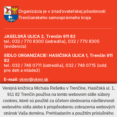
Organizácia je v zriaďovateľskej pôsobnosti
Trenčianskeho samosprávneho kraja
JASELSKÁ ULICA 2, Trenčín 911 82
tel.: 032 / 770 8300 (ústredňa), 032 / 770 8305
(evidencia)
SÍDLO ORGANIZÁCIE: HASIČSKÁ ULICA 1, Trenčín 911
82
tel.: 032 / 746 0711 (ústredňa), 032 / 746 0715 (odd.
pre deti a mládež)
E-mail:
vkmr@vkmr.sk
Verejná knižnica Michala Rešetku v Trenčíne, Hasičská ul. 1,
Web:
http://www.vkmr.sk
911 82 Trenčín používa na tomto webovom sídle súbory
Viac informácií - Otváracie hodiny
cookies, ktoré sú použité za účelom sledovania návštevnosti
webového sídla alebo k prispôsobeniu zobrazenia webových
stránok Vaša doména. Prehliadaním a použitím príslušného
Cookies nastavenie
Cookies - viac informácií
Vyhlásenie o prístupnosti