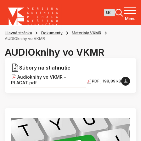
Menu
Hlavná stránka
Dokumenty
Materiály VKMR
AUDIOknihy vo VKMR
AUDIOknihy vo VKMR
Súbory na stiahnutie
Audioknihy vo VKMR -
PDF
, 198,89 kB
PLAGAT.pdf