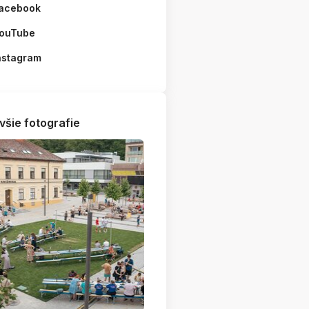
acebook
ouTube
nstagram
všie fotografie