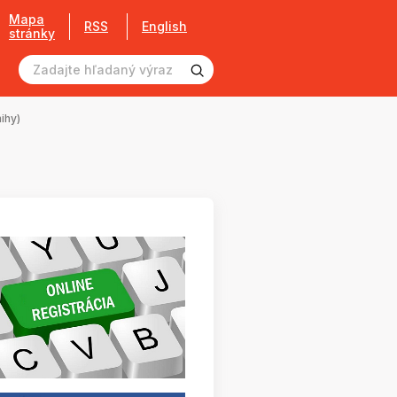
Mapa
RSS
English
stránky
ihy)