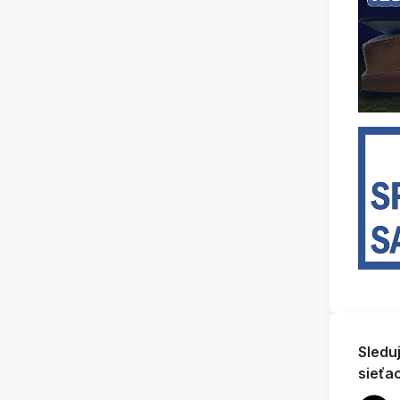
Sledu
sieťa