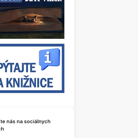
jte nás na sociálnych
ch