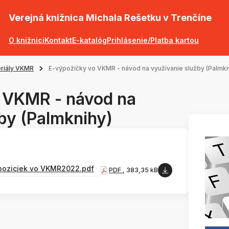
Verejná knižnica Michala Rešetku v Trenčíne
O knižnici
Kontakt
E-katalóg
Prihlásenie/Platba kartou
riály VKMR
E-výpožičky vo VKMR - návod na využívanie služby (Palmkn
 VKMR - návod na
by (Palmknihy)
poziciek vo VKMR2022.pdf
PDF
, 383,35 kB