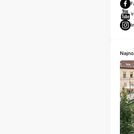
F
Y
I
Najno